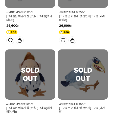
그대들은 어떻게 살 것인가
그대들은 어떻게 살 것인가
[그대들은 어떻게 살 것인가]그대들(와라
[그대들은 어떻게 살 것인가]그대들(와라
와라B)
와라A)
26,600
26,600
266
266
그대들은 어떻게 살 것인가
그대들은 어떻게 살 것인가
[그대들은 어떻게 살 것인가]그대들(왜가
[그대들은 어떻게 살 것인가]그대들(왜가
리(사람))
리)