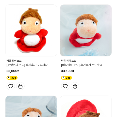
벼랑 위의 포뇨
벼랑 위의 포뇨
[벼랑위의 포뇨] 후가후가 포뇨서다
[벼랑위의 포뇨] 후가후가 포뇨수영
33,600
33,500
336
335