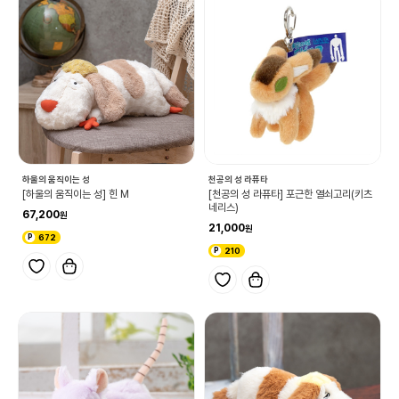
하울의 움직이는 성
천공의 성 라퓨타
[하울의 움직이는 성] 힌 M
[천공의 성 라퓨타] 포근한 열쇠고리(키츠
네리스)
67,200
21,000
672
210