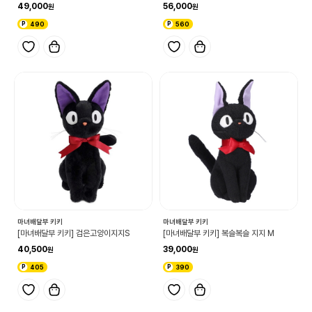
49,000
56,000
490
560
마녀배달부 키키
마녀배달부 키키
[마녀배달부 키키] 검은고양이지지S
[마녀배달부 키키] 복슬복슬 지지 M
40,500
39,000
405
390