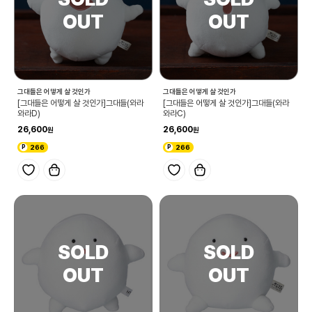
그대들은 어떻게 살 것인가
그대들은 어떻게 살 것인가
[그대들은 어떻게 살 것인가]그대들(와라
[그대들은 어떻게 살 것인가]그대들(와라
와라D)
와라C)
26,600
26,600
266
266