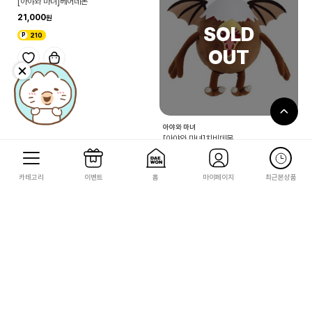
아야와 마녀
아야와 마녀
[아야와 마녀]토마스 M
[아야와 마녀]벨라
31,500
47,600
315
476
카테고리
이벤트
홈
마이페이지
최근본상품
아야와 마녀
아야와 마녀
[아야와 마녀]베어데몬
[아야와 마녀]치비데몬
21,000
21,700
210
217