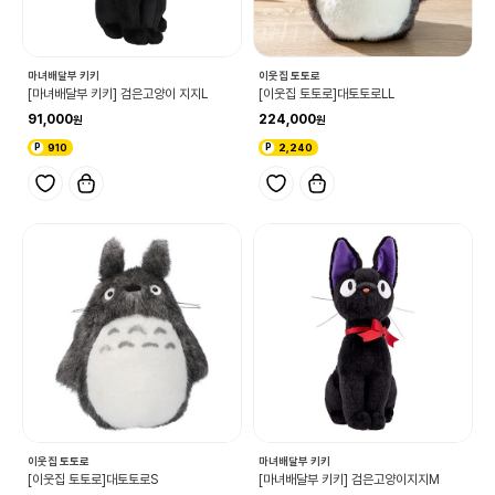
마녀배달부 키키
이웃집 토토로
[마녀배달부 키키] 검은고양이 지지L
[이웃집 토토로]대토토로LL
91,000
224,000
910
2,240
이웃집 토토로
마녀배달부 키키
[이웃집 토토로]대토토로S
[마녀배달부 키키] 검은고양이지지M