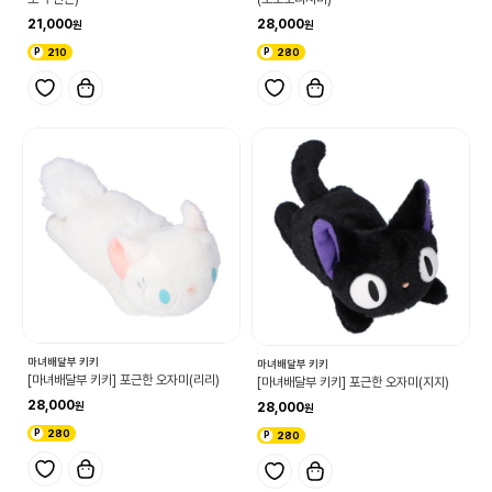
21,000
28,000
210
280
마녀배달부 키키
마녀배달부 키키
[마녀배달부 키키] 포근한 오자미(리리)
[마녀배달부 키키] 포근한 오자미(지지)
28,000
28,000
280
280