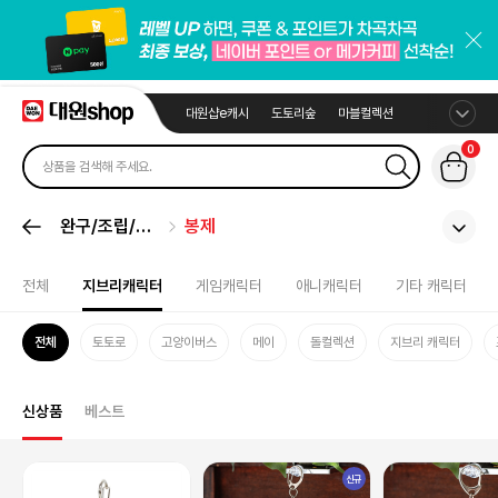
대원샵e캐시
도토리숲
마블컬렉션
0
완구/조립/봉
봉제
제
전체
지브리캐릭터
게임캐릭터
애니캐릭터
기타 캐릭터
전체
토토로
고양이버스
메이
돌컬렉션
지브리 캐릭터
신상품
베스트
신규