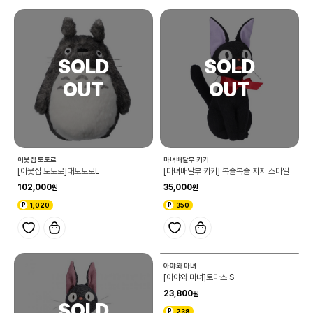
이웃집 토토로
마녀배달부 키키
[이웃집 토토로]대토토로L
[마녀배달부 키키] 복슬복슬 지지 스마일
102,000
35,000
1,020
350