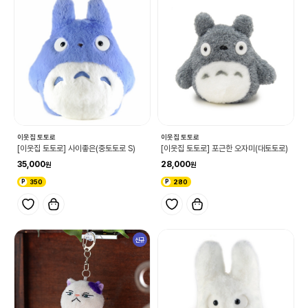
이웃집 토토로
이웃집 토토로
[이웃집 토토로] 사이좋은(중토토로 S)
[이웃집 토토로] 포근한 오자미(대토토로)
35,000
28,000
350
280
신규