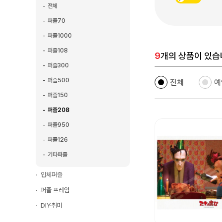
전체
퍼즐70
퍼즐1000
퍼즐108
9
개의 상품이 있습
퍼즐300
퍼즐500
전체
예
퍼즐150
퍼즐208
퍼즐950
퍼즐126
기타퍼즐
입체퍼즐
퍼즐 프레임
DIY·취미