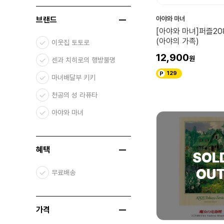
브랜드
아야와 마녀
[아야와 마녀]퍼즐20
(아야의 가족)
이웃집 토토로
12,900
센과 치히로의 행방불명
129
마녀배달부 키키
천공의 성 라퓨타
아야와 마녀
혜택
무료배송
가격