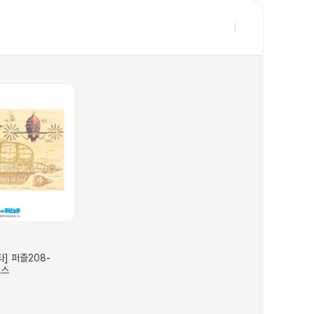
] 퍼즐208-
모스