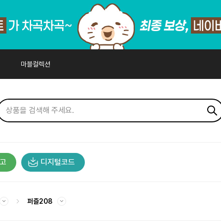
마블컬렉션
고
디지털코드
퍼즐208