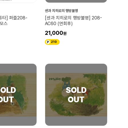
센과 치히로의 행방불명
퓨타] 퍼즐208-
[센과 치히로의 행방불명] 208-
가모스
AC60 (연회후)
21,000
210