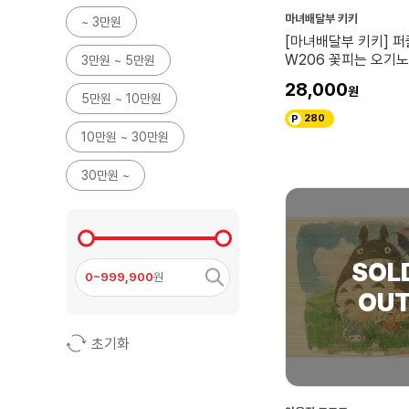
마녀배달부 키키
~ 3만원
[마녀배달부 키키] 퍼
W206 꽃피는 오기
3만원 ~ 5만원
28,000
5만원 ~ 10만원
280
10만원 ~ 30만원
30만원 ~
0~999,900
원
초기화