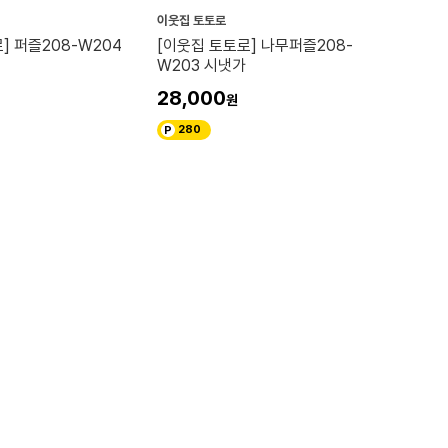
이웃집 토토로
] 퍼즐208-W204
[이웃집 토토로] 나무퍼즐208-
W203 시냇가
28,000
280