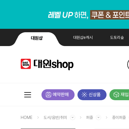
대원샵e캐시
도토리숲
대원샵
예약판매
신상품
재입
HOME
도서/음반/취미
퍼즐
종이퍼즐