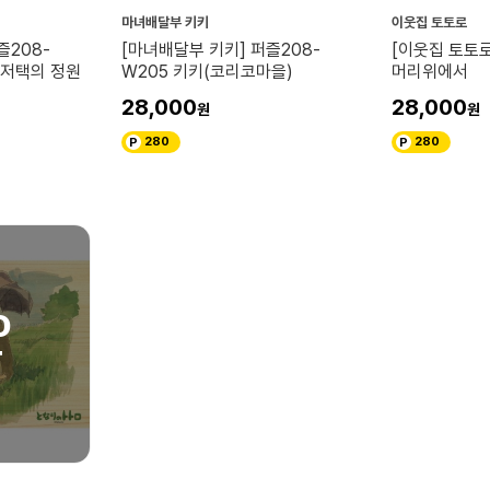
마녀배달부 키키
이웃집 토토로
즐208-
[마녀배달부 키키] 퍼즐208-
[이웃집 토토로
노저택의 정원
W205 키키(코리코마을)
머리위에서
28,000
28,000
280
280