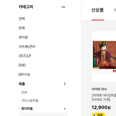
카테고리
신상품
전체
만화
유아동
아트북/콘티
OST/LP
DVD
DIY키트
퍼즐
아야와 마녀
전체
[아야와 마녀]퍼즐
(아야의 가족)
크리스탈퍼즐
12,900
종이퍼즐
129