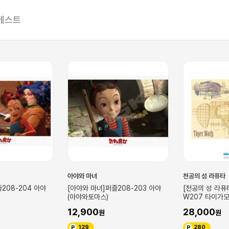
베스트
아야와 마녀
천공의 성 라퓨타
208-204 아야
[아야와 마녀]퍼즐208-203 아야
[천공의 성 라퓨타
(아야와토마스)
W207 타이가
12,900
28,000
129
280