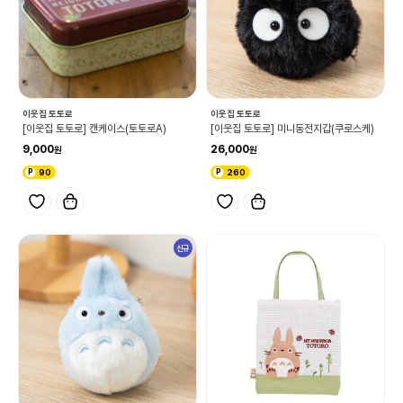
이웃집 토토로
이웃집 토토로
[이웃집 토토로] 캔케이스(토토로A)
[이웃집 토토로] 미니동전지갑(쿠로스케)
9,000
26,000
90
260
신규