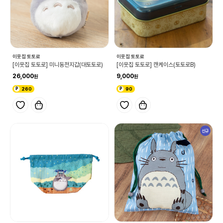
이웃집 토토로
이웃집 토토로
[이웃집 토토로] 미니동전지갑(대토토로)
[이웃집 토토로] 캔케이스(토토로B)
26,000
9,000
260
90
신규