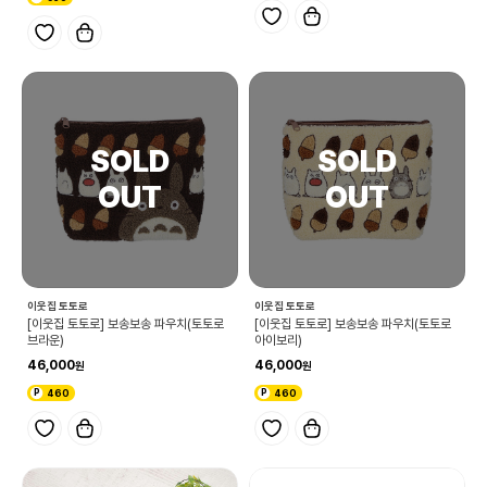
이웃집 토토로
이웃집 토토로
[이웃집 토토로] 보송보송 파우치(토토로
[이웃집 토토로] 보송보송 파우치(토토로
브라운)
아이보리)
46,000
46,000
460
460