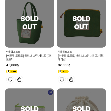
이웃집 토토로
이웃집 토토로
[이웃집 토토로] 올리브 그린 시리즈 (미니
[이웃집 토토로] 올리브 그린 시리즈 (멀티
토트백)
케이스)
49,000
32,000
490
320
신규