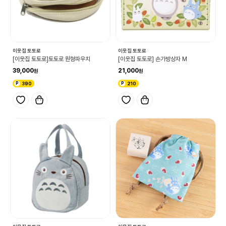
이웃집 토토로
이웃집 토토로
[이웃집 토토로]토토로 원형파우치
[이웃집 토토로] 손가방상자 M
39,000
21,000
390
210