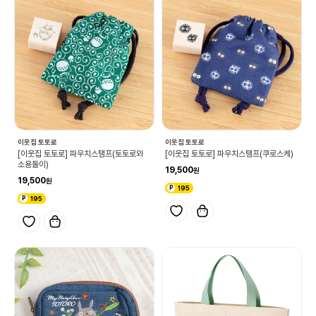
이웃집 토토로
이웃집 토토로
[이웃집 토토로] 파우치스탬프(토토로와
[이웃집 토토로] 파우치스탬프(쿠로스케)
소용돌이)
19,500
19,500
195
195