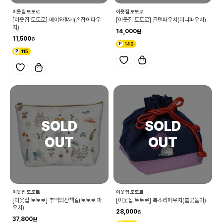
이웃집 토토로
이웃집 토토로
[이웃집 토토로] 메이와함께(손잡이파우
[이웃집 토토로] 골덴파우치(미니파우치)
치)
14,000
11,500
140
115
이웃집 토토로
이웃집 토토로
[이웃집 토토로] 추억의산책길(토토로 파
[이웃집 토토로] 복조리파우치(불꽃놀이)
우치)
28,000
37,800