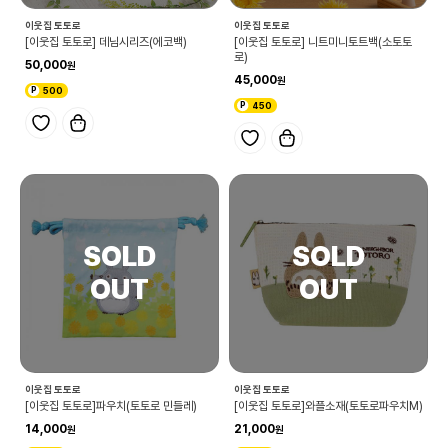
이웃집 토토로
이웃집 토토로
[이웃집 토토로] 데님시리즈(에코백)
[이웃집 토토로] 니트미니토트백(소토토
로)
50,000
45,000
500
450
이웃집 토토로
이웃집 토토로
[이웃집 토토로]파우치(토토로 민들레)
[이웃집 토토로]와플소재(토토로파우치M)
14,000
21,000