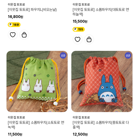
이웃집 토토로
이웃집 토토로
[이웃집 토토로] 파우치L(비오는날)
[이웃집 토토로] 소품파우치(대토토로 연
하늘색)
16,800
15,500
168
155
신규
신규
이웃집 토토로
이웃집 토토로
[이웃집 토토로] 소품파우치(소토토로 연
[이웃집 토토로] 소품파우치(중토토로 다
녹색)
홍색)
11,500
12,500