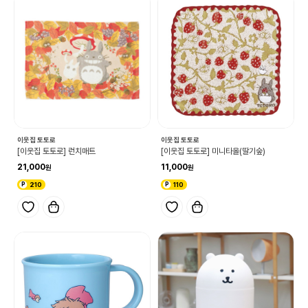
이웃집 토토로
이웃집 토토로
[이웃집 토토로] 런치매트
[이웃집 토토로] 미니타올(딸기숲)
21,000
11,000
210
110