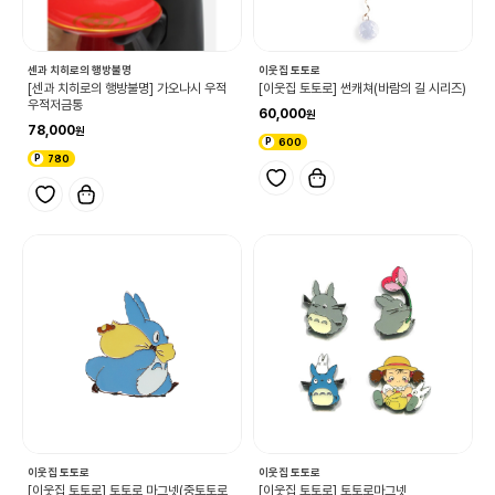
센과 치히로의 행방불명
이웃집 토토로
[센과 치히로의 행방불명] 가오나시 우적
[이웃집 토토로] 썬캐쳐(바람의 길 시리즈)
우적저금통
60,000
78,000
600
780
이웃집 토토로
이웃집 토토로
[이웃집 토토로] 토토로 마그넷(중토토로
[이웃집 토토로] 토토로마그넷