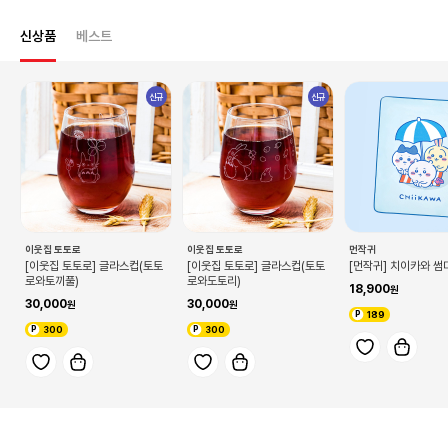
신상품
베스트
신규
신규
이웃집 토토로
이웃집 토토로
먼작귀
[이웃집 토토로] 글라스컵(토토
[이웃집 토토로] 글라스컵(토토
[먼작귀] 치이카와 썸
로와토끼풀)
로와도토리)
18,900
30,000
30,000
189
300
300