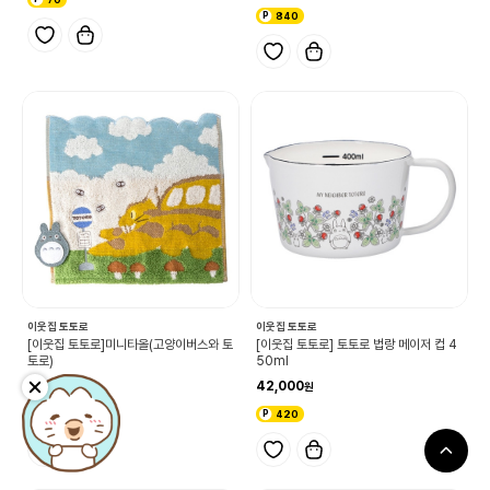
840
이웃집 토토로
이웃집 토토로
[이웃집 토토로]미니타올(고양이버스와 토
[이웃집 토토로] 토토로 법랑 메이저 컵 4
토로)
50ml
11,000
42,000
110
420