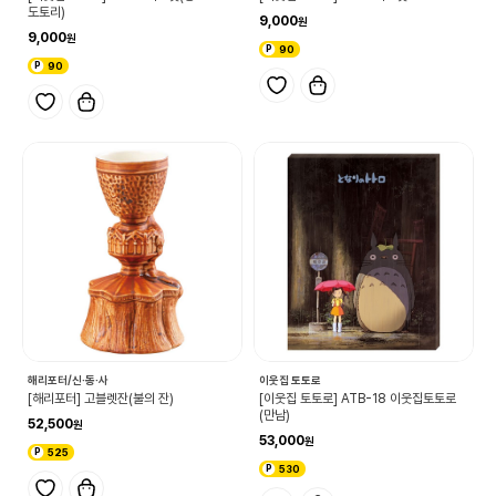
도토리)
9,000
9,000
90
90
해리포터/신·동·사
이웃집 토토로
[해리포터] 고블렛잔(불의 잔)
[이웃집 토토로] ATB-18 이웃집토토로
(만남)
52,500
53,000
525
530