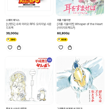
스퀘어 에닉스
귀를 기울이면
[닌텐도] 슈퍼 마리오 RPG 오리지널 사운
[귀를 기울이면] Whisper of the Heart
드트랙
(이미지트랙/LP)
39,000
60,800
390
608
신규
폼포코 너구리 대작전
그대들은 어떻게 살 것인가