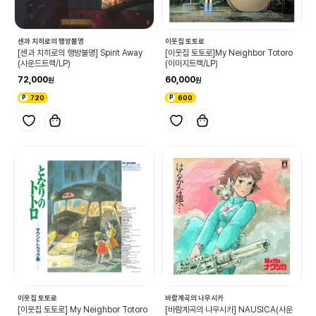
센과 치히로의 행방불명
이웃집 토토로
[센과 치히로의 행방불명] Spirit Away
[이웃집 토토로]My Neighbor Totoro
(사운드트랙/LP)
(이미지트랙/LP)
72,000
60,000
720
600
이웃집 토토로
바람계곡의 나우시카
[이웃집 토토로] My Neighbor Totoro
[바람계곡의 나우시카] NAUSICA(사운