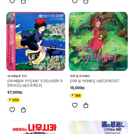
마녀배달부 키키
마루 밑 아리에티
[마녀배달부 키키] KIKI`S DELIVERY S
[마루 밑 아리에티] 사운드트랙/OST
ERVICE(사운드트랙/LP)
15,000
57,000
150
570