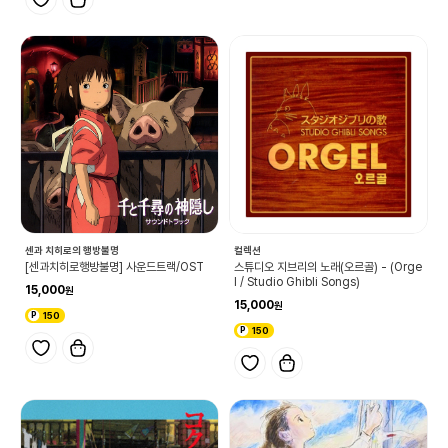
센과 치히로의 행방불명
컬렉션
[센과치히로행방불명] 사운드트랙/OST
스튜디오 지브리의 노래(오르골) - (Orge
l / Studio Ghibli Songs)
15,000
15,000
150
150