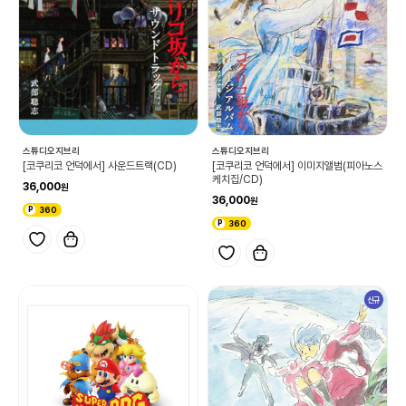
스튜디오지브리
스튜디오지브리
[코쿠리코 언덕에서] 사운드트랙(CD)
[코쿠리코 언덕에서] 이미지앨범(피아노스
케치집/CD)
36,000
36,000
360
360
신규