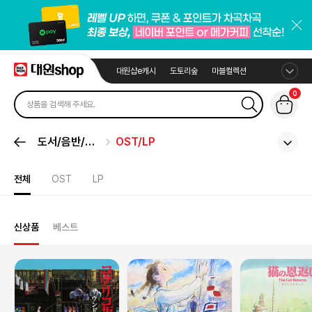
대원샵e캐시
도토리숲
마블컬렉션
0
도서/음반/취
OST/LP
미
전체
OST
LP
신상품
베스트