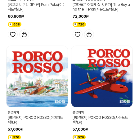
[폼포코 너구리 대작전] Pom Poko(이미
[그대들은 어떻게 살 것인가] The Boy a
지트랙/LP)
nd the Heron(사운드트랙/LP)
60,800
72,000
608
720
붉은돼지
붉은돼지
[붉은돼지] PORCO ROSSO(이미지트
[붉은돼지] PORCO ROSSO(사운드트
랙/LP)
랙/LP)
57,000
57,000
570
570