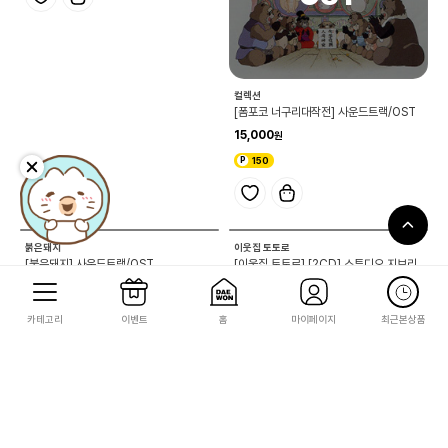
컬렉션
컬렉션
[코쿠리코언덕에서] 사운드트랙/OST
[폼포코 너구리대작전] 사운드트랙/OST
15,000
15,000
150
150
카테고리
이벤트
홈
마이페이지
최근본상품
붉은돼지
이웃집 토토로