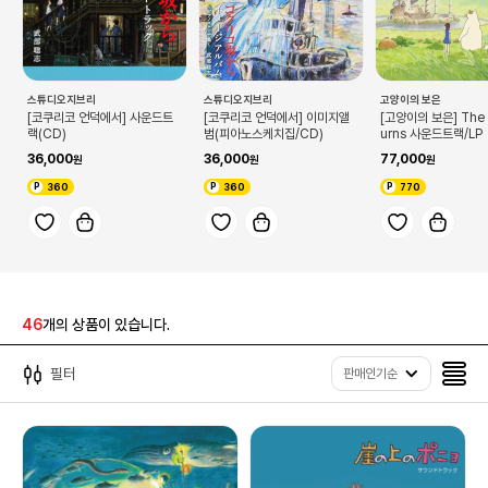
스튜디오지브리
스튜디오지브리
고양이의 보은
[코쿠리코 언덕에서] 사운드트
[코쿠리코 언덕에서] 이미지앨
[고양이의 보은] The 
랙(CD)
범(피아노스케치집/CD)
urns 사운드트랙/LP
36,000
36,000
77,000
360
360
770
46
개의 상품이 있습니다.
필터
판매인기순