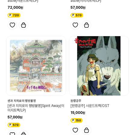
astle(사운드트랙/LP)
astle(이미지트랙/LP)
72,000
57,000
720
570
센과 치히로의 행방불명
원령공주
[센과 치히로의 행방불명]Spirit Away(이
[원령공주] 사운드트랙/OST
미지트랙/LP)
15,000
57,000
150
570