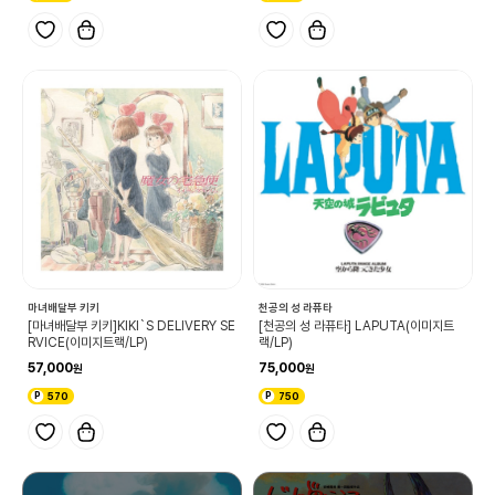
마녀배달부 키키
천공의 성 라퓨타
[마녀배달부 키키]KIKI`S DELIVERY SE
[천공의 성 라퓨타] LAPUTA(이미지트
RVICE(이미지트랙/LP)
랙/LP)
57,000
75,000
570
750