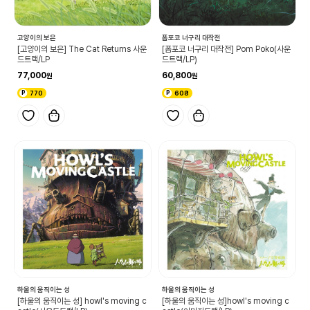
고양이의 보은
폼포코 너구리 대작전
[고양이의 보은] The Cat Returns 사운
[폼포코 너구리 대작전] Pom Poko(사운
드트랙/LP
드트랙/LP)
77,000
60,800
770
608
하울의 움직이는 성
하울의 움직이는 성
[하울의 움직이는 성] howl's moving c
[하울의 움직이는 성]howl's moving c