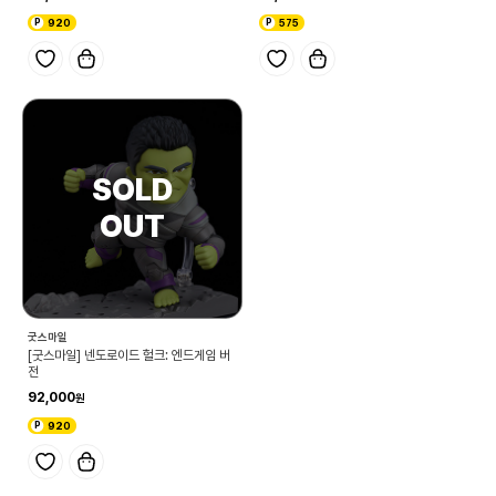
920
575
굿스마일
[굿스마일] 넨도로이드 헐크: 엔드게임 버
전
92,000
920