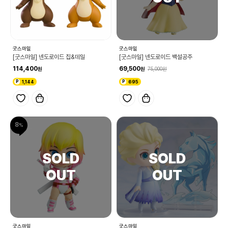
굿스마일
굿스마일
[굿스마일] 넨도로이드 칩&데일
[굿스마일] 넨도로이드 백설공주
114,400
69,500
75,000
1,144
695
8
굿스마일
굿스마일