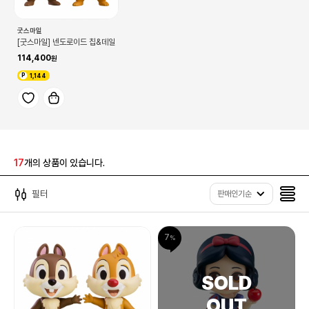
굿스마일
[굿스마일] 넨도로이드 칩&데일
114,400
1,144
17
개의 상품이 있습니다.
필터
판매인기순
7