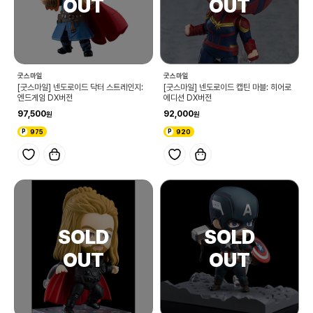
굿스마일
굿스마일
[굿스마일] 넨도로이드 닥터 스트레인지:
[굿스마일] 넨도로이드 캡틴 마블: 히어로
엔드게임 DX버전
에디션 DX버전
97,500
92,000
975
920