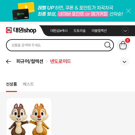
대원샵e캐시
도토리숲
마블컬렉션
0
피규어/컬렉션
넨도로이드
신상품
베스트