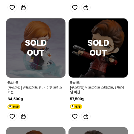
굿스마일
굿스마일
[굿스마일] 넨도로이드 안나: 여행 드레스
[굿스마일] 넨도로이드 스타로드: 엔드게
버전
임 버전
64,500
57,500
645
575