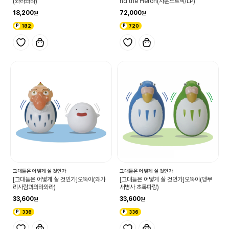
(와라와라)
nd the Heron(사운드트랙/LP)
18,200
72,000
182
720
그대들은 어떻게 살 것인가
그대들은 어떻게 살 것인가
[그대들은 어떻게 살 것인가]오뚝이(왜가
[그대들은 어떻게 살 것인가]오뚝이(앵무
리사람과와라와라)
새병사 초록파랑)
33,600
33,600
336
336