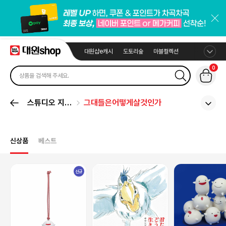
대원샵e캐시
도토리숲
마블컬렉션
0
스튜디오 지브
그대들은어떻게살것인가
리
신상품
베스트
신규