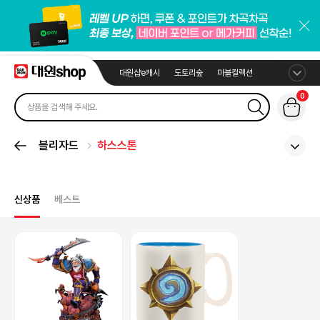
대원샵e캐시
도토리숲
마블컬렉션
0
블리자드
하스스톤
신상품
베스트