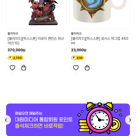
블리자드
블리자드
[블리자드][하스스톤] 리로이 젠킨슨 피규
[블리자드][하스스톤] 로사스 머그컵 460
어(1:10)
ml
370,000
23,000
3,700
230