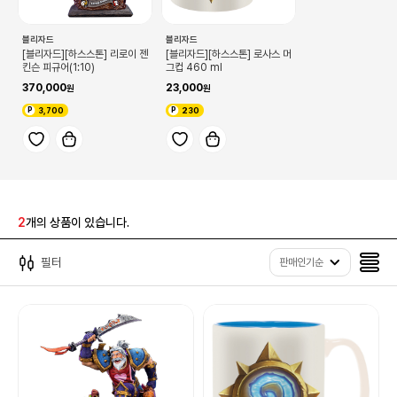
블리자드
블리자드
[블리자드][하스스톤] 리로이 젠
[블리자드][하스스톤] 로사스 머
킨슨 피규어(1:10)
그컵 460 ml
370,000
23,000
3,700
230
2
개의 상품이 있습니다.
필터
판매인기순