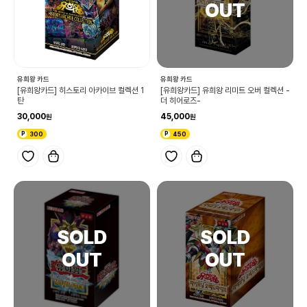
유희왕 카드
유희왕 카드
[유희왕카드] 히스토리 아카이브 컬렉션 1
[유희왕카드] 유희왕 리미트 오버 컬렉션 -
탄
더 히어로즈-
30,000
45,000
300
450