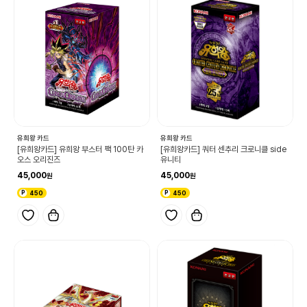
유희왕 카드
유희왕 카드
[유희왕카드] 유희왕 부스터 팩 100탄 카
[유희왕카드] 쿼터 센추리 크로니클 side
오스 오리진즈
유니티
45,000
45,000
450
450