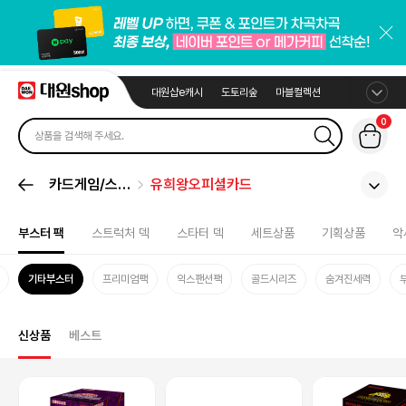
대원샵e캐시
도토리숲
마블컬렉션
0
카드게임/스포
유희왕오피셜카드
츠카드
부스터 팩
스트럭처 덱
스타터 덱
세트상품
기획상품
악
기타부스터
프리미엄팩
익스팬션팩
골드시리즈
숨겨진세력
신상품
베스트