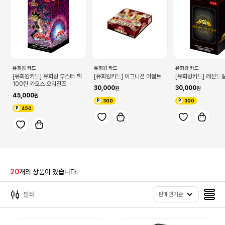
유희왕 카드
유희왕 카드
유희왕 카드
[유희왕카드] 유희왕 부스터 팩
[유희왕카드] 이그니션 어썰트
[유희왕카드] 레전드
100탄 카오스 오리진즈
30,000
30,000
45,000
300
300
450
20
개의 상품이 있습니다.
필터
판매인기순