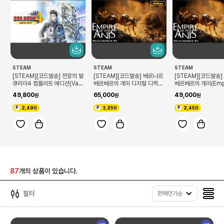
STEAM
STEAM
STEAM
[STEAM][코드발송] 전장의 발
[STEAM][코드발송] 베르나르
[STEAM][코드발송
큐리아4 컴플리트 에디션(Valk
베르베르의 개미 디지털 디럭스
베르베르의 개미(Empir
yria Chronicles 4 Comple
에디션(Empire of the Ants
he Ants)
49,800
65,000
49,000
te Edition)
Digital Deluxe Edition)
2,490
3,250
2,450
87
개의 상품이 있습니다.
필터
판매인기순