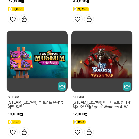
72,000
49,000
3,600
2,450
STEAM
STEAM
[STEAM][코드발송] 투 포인트 뮤지엄:
[STEAM][코드발송] 에이지 오브 원더 4:
아트-팩트
웨이 오브 워(Age of Wonders 4: Way
s of War)
13,000
17,000
650
850