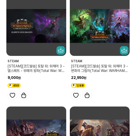
STEAM
STEAM
[STEAM][코드발송] 토탈 워: 워해머 3 -
[STEAM][코드발송] 토탈 워: 워해머 3 -
엘스페트 - 부패의 왕좌(Total War: WA
변화의 그림자(Total War: WARHAMM
RHAMMER III - Elspeth – Thrones
ER III - Shadows of Change)
9,000
22,950
of Decay)
450
1,148