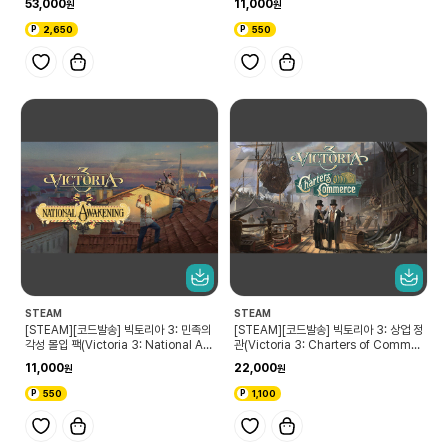
53,000
11,000
2,650
550
STEAM
STEAM
[STEAM][코드발송] 빅토리아 3: 민족의
[STEAM][코드발송] 빅토리아 3: 상업 정
각성 몰입 팩(Victoria 3: National Aw
관(Victoria 3: Charters of Commer
akening Immersion Pack)
ce)
11,000
22,000
550
1,100