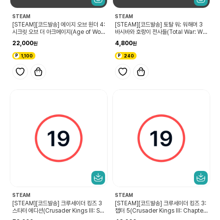
STEAM
STEAM
[STEAM][코드발송] 에이지 오브 원더 4:
[STEAM][코드발송] 토탈 워: 워해머 3
시크릿 오브 더 아크메이지(Age of Won
바시바와 호랑이 전사들(Total War: WA
ders 4: Secrets of the Archmage
RHAMMER III - Bhashiva – Charact
22,000
4,800
s)
er Pack)
1,100
240
STEAM
STEAM
[STEAM][코드발송] 크루세이더 킹즈 3
[STEAM][코드발송] 크루세이더 킹즈 3:
스타터 에디션(Crusader Kings III: Sta
챕터 5(Crusader Kings III: Chapter
rter Edition)
V)