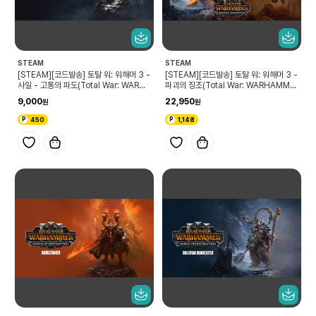
STEAM
STEAM
[STEAM][코드발송] 토탈 워: 워해머 3 -
[STEAM][코드발송] 토탈 워: 워해머 3 -
사일 - 고통의 파도(Total War: WARHA
파괴의 징조(Total War: WARHAMME
MMER III - Sayl – Tides of Tormen
R III - Omens of Destruction)
9,000
22,950
t)
450
1,148