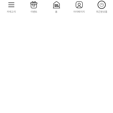
카테고리
이벤트
홈
마이페이지
최근본상품
STEAM
STEAM
[STEAM][코드발송] 크루세이더 킹즈 3:
[STEAM][코드발송] 크루세이더 킹즈 3:
왕실 궁정(Crusader Kings III: Royal
북해의 군주(Crusader Kings III: Nort
Court)
hern Lords)
33,000
15,000
1,650
750