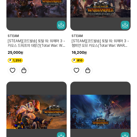
STEAM
STEAM
[STEAM][코드발송] 토탈 워: 워해머 3 -
[STEAM][코드발송] 토탈 워: 워해머 3 -
카오스 드워프의 대장간(Total War: WA
챔피언 오브 카오스(Total War: WARH
RHAMMER III - Forge of the Chaos
AMMER III - Champions of Chaos)
25,000
16,200
Dwarfs)
1,250
810