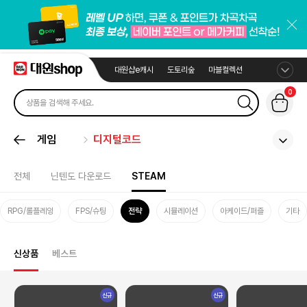
대원샵e캐시
도토리숲
마블컬렉션
0
게임
디지털코드
전체
닌텐도 다운로드
STEAM
RPG/롤플레잉
FPS/슈팅
전략
시뮬레이션
아케이드/퍼즐
기타
신상품
베스트
신규
신규