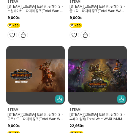
STEAM
STEAM
[STEAM][코드발송] 토탈 워: 워해머 3 -
[STEAM][코드발송] 토탈 워: 워해머 3 -
스컬테이커 - 파괴의 징조(Total War: W
골그팍 - 파괴의 징조(Total War: WAR
ARHAMMER III - Skulltaker – Ome
HAMMER III - Golgfag – Omens of
9,000
9,000
ns of Destruction)
Destruction)
450
450
STEAM
STEAM
[STEAM][코드발송] 토탈 워: 워해머 3 -
[STEAM][코드발송] 토탈 워: 워해머 3 -
고르바드 - 파괴의 징조(Total War: WA
부패의 왕좌(Total War: WARHAMME
RHAMMER III - Gorbad – Omens o
R III – Thrones of Decay)
9,000
22,950
f Destruction)