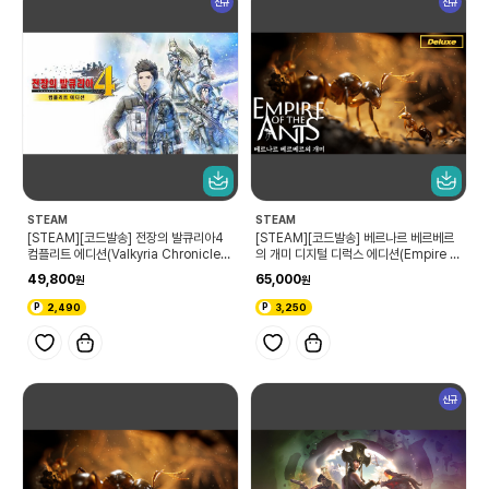
신규
신규
STEAM
STEAM
[STEAM][코드발송] 전장의 발큐리아4
[STEAM][코드발송] 베르나르 베르베르
컴플리트 에디션(Valkyria Chronicles
의 개미 디지털 디럭스 에디션(Empire of
4 Complete Edition)
the Ants Digital Deluxe Edition)
49,800
65,000
2,490
3,250
신규