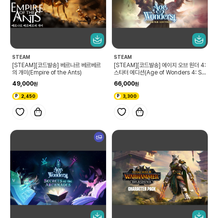
STEAM
STEAM
[STEAM][코드발송] 베르나르 베르베르
[STEAM][코드발송] 에이지 오브 원더 4:
의 개미(Empire of the Ants)
스타터 에디션(Age of Wonders 4: St
arter Edition)
49,000
66,000
2,450
3,300
신규