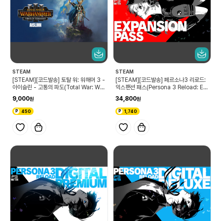
STEAM
STEAM
[STEAM][코드발송] 토탈 워: 워해머 3 -
[STEAM][코드발송] 페르소나3 리로드:
아이슬린 - 고통의 파도(Total War: WA
익스팬션 패스(Persona 3 Reload: Ex
RHAMMER III - Aislinn – Tides of T
pansion Pass)
9,000
34,800
orment)
450
1,740