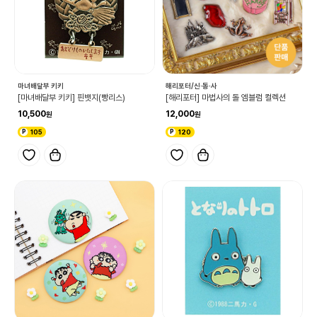
마녀배달부 키키
해리포터/신·동·사
[마녀배달부 키키] 핀뱃지(빵리스)
[해리포터] 마법사의 돌 엠블럼 컬렉션
10,500
12,000
105
120