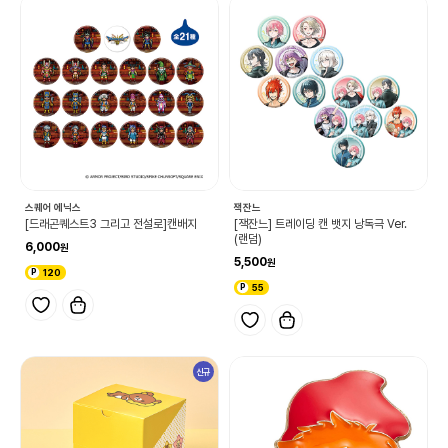
스퀘어 에닉스
잭잔느
[드래곤퀘스트3 그리고 전설로]캔배지
[잭잔느] 트레이딩 캔 뱃지 낭독극 Ver.
(랜덤)
6,000
5,500
120
55
신규