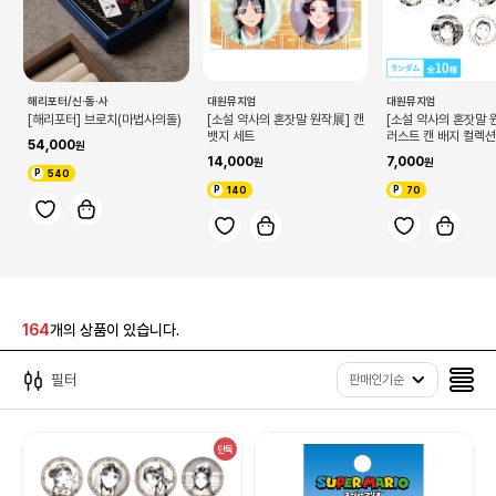
해리포터/신·동·사
대원뮤지엄
대원뮤지엄
[해리포터] 브로치(마법사의돌)
[소설 약사의 혼잣말 원작展] 캔
[소설 약사의 혼잣말 
뱃지 세트
러스트 캔 배지 컬렉션 
54,000
(랜덤 10종)
14,000
7,000
540
140
70
164
개의 상품이 있습니다.
필터
판매인기순
단독