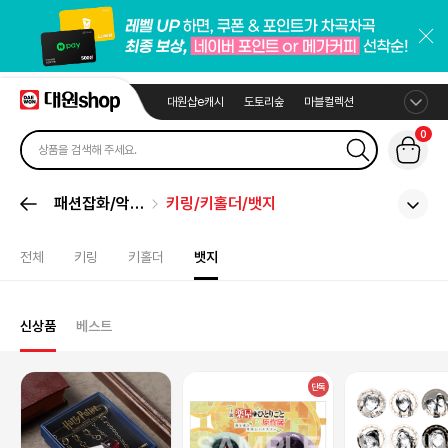
대원샵e캐시
도토리숲
마블컬렉션
0
패션잡화/악세
키링/키홀더/뱃지
서리
전체
키링
키홀더
뱃지
신상품
베스트
단독