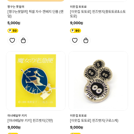
짱구는 못말려
이웃집 토토로
[짱구는못말려] 픽셀 자수 캔배지 단품 (랜
[이웃집 토토로] 핀즈뱃지(중토토로&소토
덤)
토로)
5,000
9,000
50
90
마녀배달부 키키
이웃집 토토로
[마녀배달부 키키] 핀즈뱃지(간판)
[이웃집 토토로] 핀즈뱃지(구로스케)
9,000
9,000