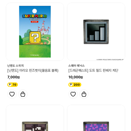
닌텐도 스위치
스퀘어 에닉스
[닌텐도] 마리오 핀즈뱃지(물음표 블록)
[드래곤퀘스트] 도트 필드 핀배지 계단
7,000
10,000
70
200