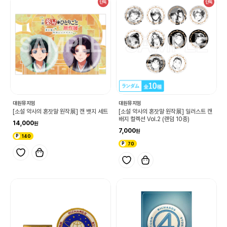
단독
단독
대원뮤지엄
대원뮤지엄
[소설 약사의 혼잣말 원작展] 캔 뱃지 세트
[소설 약사의 혼잣말 원작展] 일러스트 캔
배지 컬렉션 Vol.2 (랜덤 10종)
14,000
7,000
140
70