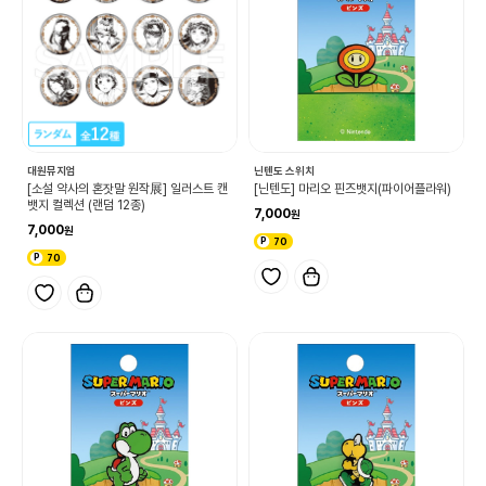
대원뮤지엄
닌텐도 스위치
[소설 약사의 혼잣말 원작展] 일러스트 캔
[닌텐도] 마리오 핀즈뱃지(파이어플라워)
뱃지 컬렉션 (랜덤 12종)
7,000
7,000
70
70