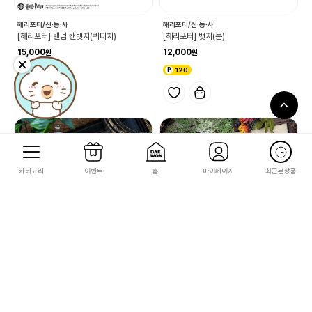
해리포터/신·동·사
해리포터/신·동·사
[해리포터] 랜덤 캔뱃지(퀴디치)
[해리포터] 뱃지(론)
15,000
12,000
150
120
카테고리
이벤트
홈
마이페이지
최근본상품
해리포터/신·동·사
해리포터/신·동·사
[해리포터] 엠블럼 컬렉션
[해리포터] 컬렉션(해리포터 문장자수 브
로치)
13,500
13,500