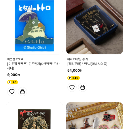
이웃집 토토로
해리포터/신·동·사
[이웃집 토토로] 핀즈뱃지(대토토로 오카
[해리포터] 브로치(마법사의돌)
리나)
54,000
9,000
540
90