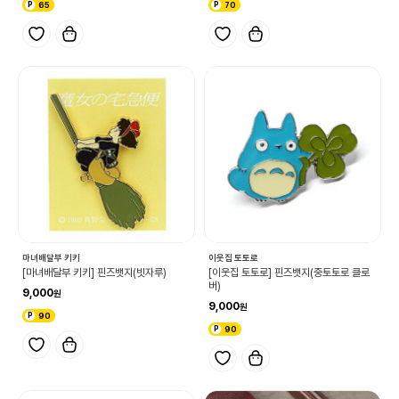
65
70
마녀배달부 키키
이웃집 토토로
[마녀배달부 키키] 핀즈뱃지(빗자루)
[이웃집 토토로] 핀즈뱃지(중토토로 클로
버)
9,000
9,000
90
90