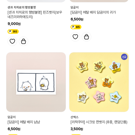
센과 치히로의 행방불명
담곰이
[센과 치히로의 행방불명] 핀즈뱃지(보우
[담곰이] 메탈 배지 담곰이의 귀가
네즈미와하에도리)
6,500
9,000
65
90
신규
담곰이
산엑스
[담곰이] 메탈 배지 냠냠
[리락쿠마] 시크릿 캔뱃지 (8종, 랜덤단품)
6,500
3,500