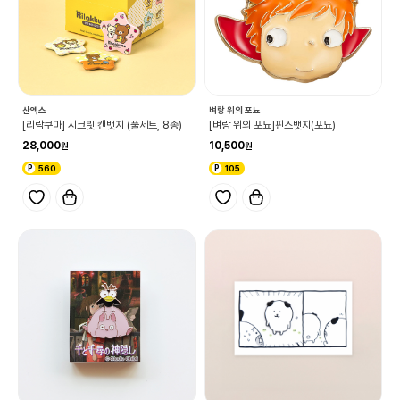
산엑스
벼랑 위의 포뇨
[리락쿠마] 시크릿 캔뱃지 (풀세트, 8종)
[벼랑 위의 포뇨]핀즈뱃지(포뇨)
28,000
10,500
560
105