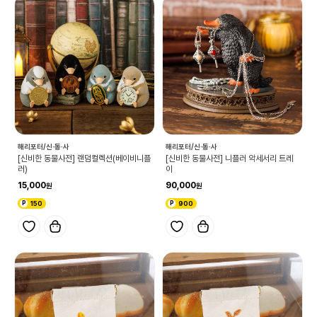
해리포터/신·동·사
해리포터/신·동·사
[신비한 동물사전] 랜덤컬렉션(베이비니플
[신비한 동물사전] 니플러 악세서리 트레
러)
이
15,000
90,000
150
900