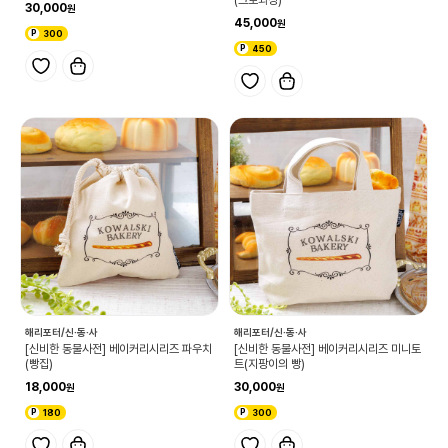
30,000
45,000
300
450
해리포터/신·동·사
해리포터/신·동·사
[신비한 동물사전] 베이커리시리즈 파우치
[신비한 동물사전] 베이커리시리즈 미니토
(빵집)
트(지팡이의 빵)
18,000
30,000
180
300