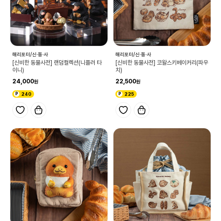
해리포터/신·동·사
해리포터/신·동·사
[신비한 동물사전] 랜덤컬렉션(니플러 타
[신비한 동물사전] 코왈스키베이커리(파우
이니)
치)
24,000
22,500
240
225