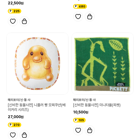
22,500
480
225
해리포터/신·동·사
해리포터/신·동·사
[신비한 동물사전] 니플러 빵 모찌쿠션(베
[신비한 동물사전] 미니타올(피켓)
이커리 시리즈)
10,500
27,000
105
270