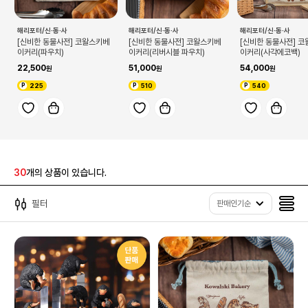
해리포터/신·동·사
해리포터/신·동·사
해리포터/신·동·사
[신비한 동물사전] 코왈스키베
[신비한 동물사전] 코왈스키베
[신비한 동물사전] 
이커리(파우치)
이커리(리버시블 파우치)
이커리(사각에코백)
22,500
51,000
54,000
225
510
540
30
개의 상품이 있습니다.
필터
판매인기순