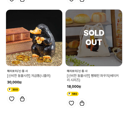
해리포터/신·동·사
해리포터/신·동·사
[신비한 동물사전] 저금통(니플러)
[신비한 동물사전] 빵패턴 파우치(베이커
리 시리즈)
30,000
18,000
300
180