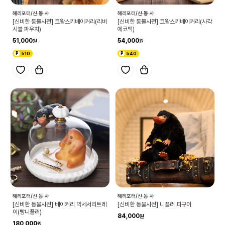
해리포터/신·동·사
해리포터/신·동·사
[신비한 동물사전] 코왈스키베이커리(리버
[신비한 동물사전] 코왈스키베이커리(사각
시블 파우치)
에코백)
51,000
54,000
510
540
해리포터/신·동·사
해리포터/신·동·사
[신비한 동물사전] 베이커리 악세서리트레
[신비한 동물사전] 니플러 피규어
이(빵니플러)
84,000
180,000