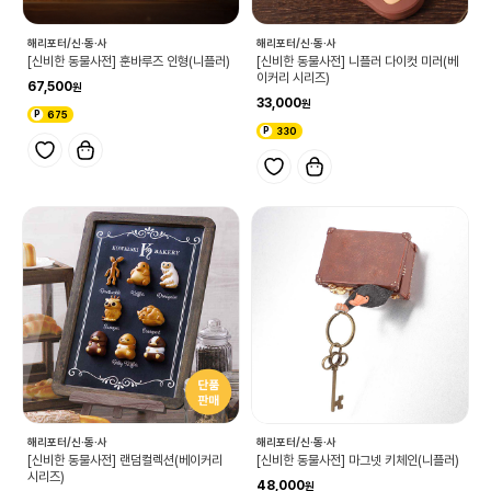
해리포터/신·동·사
해리포터/신·동·사
[신비한 동물사전] 훈바루즈 인형(니플러)
[신비한 동물사전] 니플러 다이컷 미러(베
이커리 시리즈)
67,500
33,000
675
330
해리포터/신·동·사
해리포터/신·동·사
[신비한 동물사전] 랜덤컬렉션(베이커리
[신비한 동물사전] 마그넷 키체인(니플러)
시리즈)
48,000