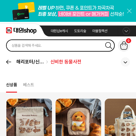
대원샵e캐시
도토리숲
마블컬렉션
0
해리포터/신·
신비한 동물사전
동·사
신상품
베스트