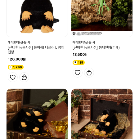
해리포터/신·동·사
해리포터/신·동·사
[신비한 동물사전] 놀아줘! 니플러 L 봉제
[신비한 동물사전] 봉제인형(피켓)
인형
13,500
126,000
135
1,260