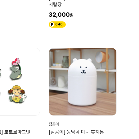
서랍장
32,000
640
담곰이
로] 토토로마그넷
[담곰이] 농담곰 미니 휴지통