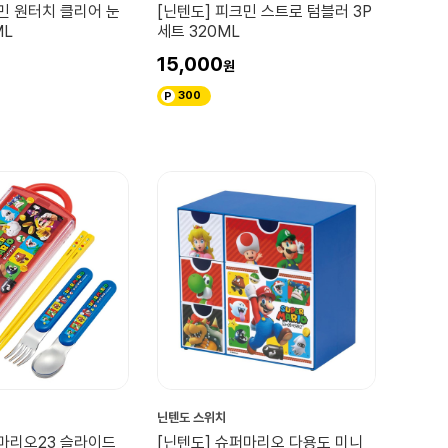
민 원터치 클리어 눈
[닌텐도] 피크민 스트로 텀블러 3P
ML
세트 320ML
15,000
300
닌텐도 스위치
퍼마리오23 슬라이드
[닌텐도] 슈퍼마리오 다용도 미니