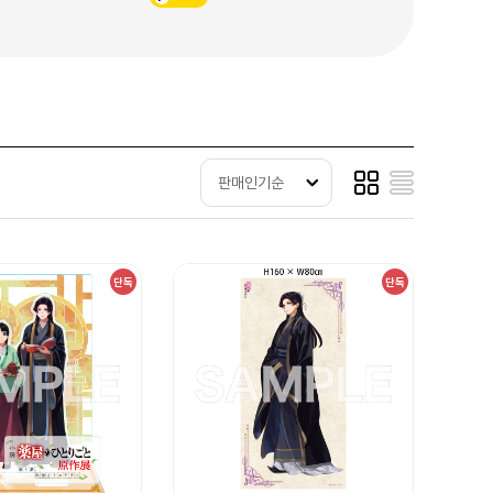
판매인기순
단독
단독