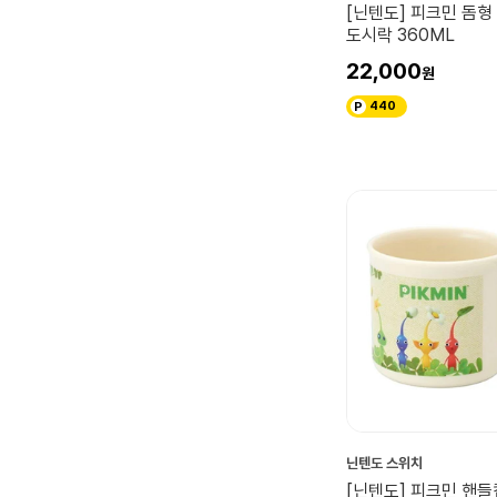
[닌텐도] 피크민 돔형
도시락 360ML
22,000
440
닌텐도 스위치
[닌텐도] 피크민 핸들