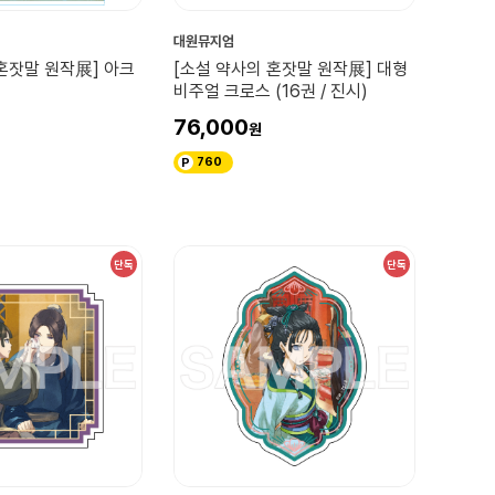
대원뮤지엄
혼잣말 원작展] 아크
[소설 약사의 혼잣말 원작展] 대형
비주얼 크로스 (16권 / 진시)
76,000
760
단독
단독