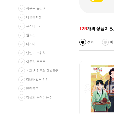
짱구는 못말려
마블컬렉션
무직타이거
129
개의 상품이 있
원피스
전체
예
디즈니
닌텐도 스위치
이웃집 토토로
센과 치히로의 행방불명
마녀배달부 키키
원령공주
하울의 움직이는 성
천공의 성 라퓨타