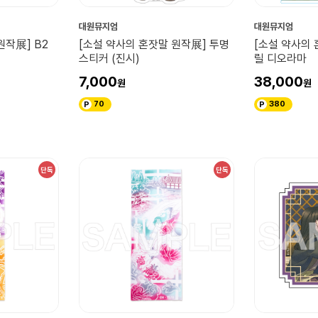
대원뮤지엄
대원뮤지엄
원작展] B2
[소설 약사의 혼잣말 원작展] 투명
[소설 약사의 
스티커 (진시)
릴 디오라마
7,000
38,000
70
380
단독
단독