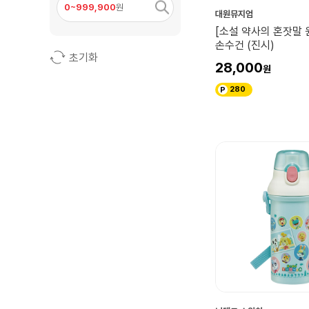
0~999,900
원
대원뮤지엄
[소설 약사의 혼잣말 
손수건 (진시)
초기화
28,000
280