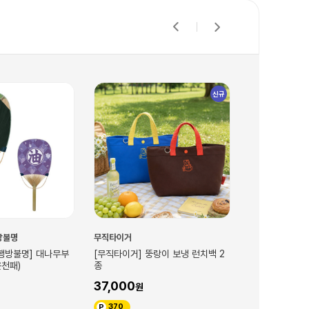
신규
방불명
무직타이거
마녀배달부 키키
행방불명] 대나무부
[무직타이거] 뚱랑이 보냉 런치백 2
[마녀배달부 키
천패)
종
스)
37,000
21,000
370
210