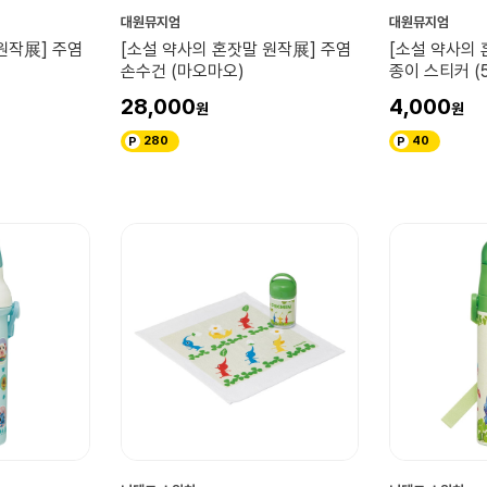
대원뮤지엄
대원뮤지엄
[소설 약사의 
원작展] 주염
[소설 약사의 혼잣말 원작展] 주염
종이 스티커 (
손수건 (마오마오)
4,000
28,000
40
280