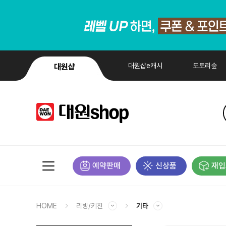
대원샵e캐시
도토리숲
대원샵
예약판매
신상품
재입
HOME
리빙/키친
기타