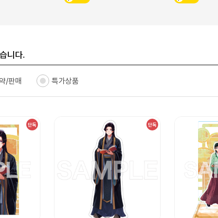
습니다.
약/판매
특가상품
단독
단독