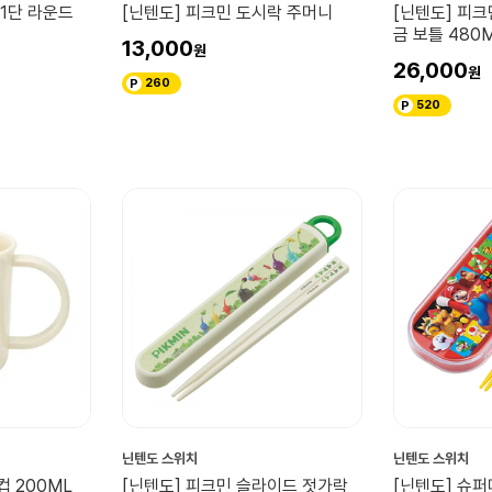
 1단 라운드
[닌텐도] 피크민 도시락 주머니
[닌텐도] 피크
금 보틀 480
13,000
26,000
260
520
닌텐도 스위치
닌텐도 스위치
컵 200ML
[닌텐도] 피크민 슬라이드 젓가락
[닌텐도] 슈