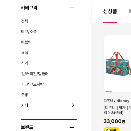
카테고리
신상품
전체
데코/소품
신규
패브릭
욕실
식기
컵/커피잔/텀블러
피크닉/도시락
주방
이웃집 토토로
디즈니 / disney
기타
비 마스코트 & 구미
[이웃집 토토로] 중토토로 키친클로
[디즈니][세가][
스
백 2종(랜덤)
12,000
33,000
브랜드
120
330