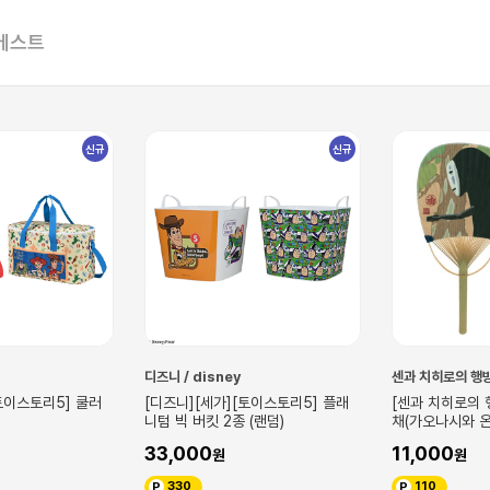
베스트
신규
신규
디즈니 / disney
센과 치히로의 행
토이스토리5] 쿨러
[디즈니][세가][토이스토리5] 플래
[센과 치히로의 
니텀 빅 버킷 2종 (랜덤)
채(가오나시와 온
33,000
11,000
330
110