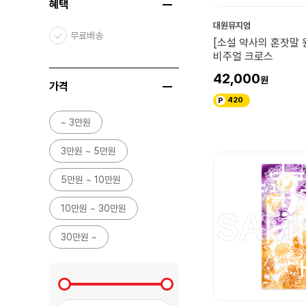
혜택
벼랑 위의 포뇨
대원뮤지엄
담곰이
무료배송
[소설 약사의 혼잣말 
스타워즈
비주얼 크로스
블리자드
42,000
가격
주술회전
420
~ 3만원
스퀘어 에닉스
해리포터/신·동·사
3만원 ~ 5만원
Killerbody
5만원 ~ 10만원
대원뮤지엄
10만원 ~ 30만원
30만원 ~