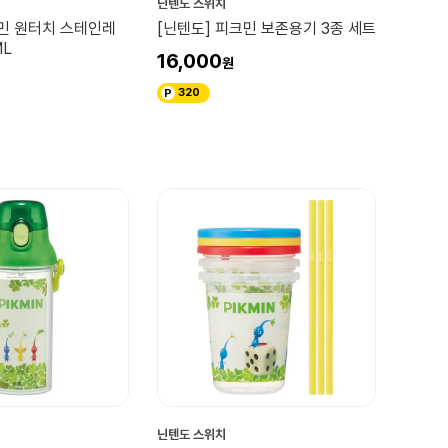
닌텐도 스위치
크민 원터치 스테인레
[닌텐도] 피크민 보존용기 3종 세트
ML
16,000
320
닌텐도 스위치