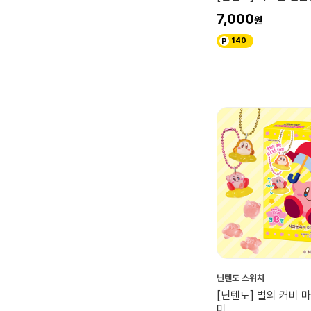
7,000
140
닌텐도 스위치
[닌텐도] 별의 커비 
미