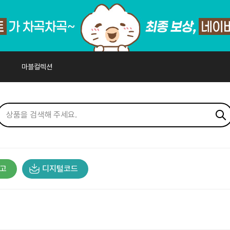
마블컬렉션
고
디지털코드