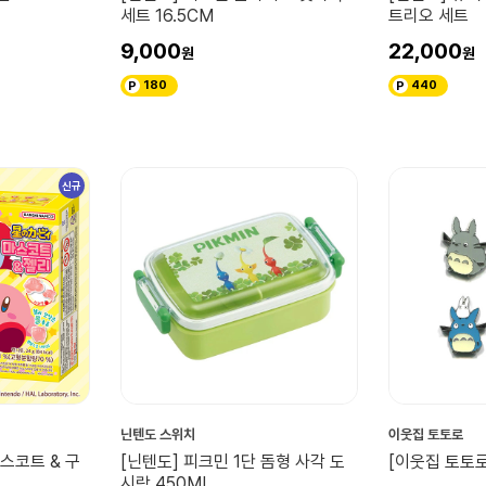
세트 16.5CM
트리오 세트
9,000
22,000
180
440
신규
닌텐도 스위치
이웃집 토토로
마스코트 & 구
[닌텐도] 피크민 1단 돔형 사각 도
[이웃집 토토
시락 450ML