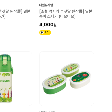
대원뮤지엄
혼잣말 원작展] 일본
[소설 약사의 혼잣말 원작展] 일본
5권)
종이 스티커 (마오마오)
4,000
40