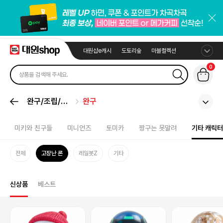
대원샵e캐시
도토리숲
마블컬렉션
0
완구/조립/봉
완구
제
미키와 친구들
미니언즈
토미카
짱구는 못말려
기타 캐릭터
전체
고장난 론
레일봇Z
기타
신상품
베스트