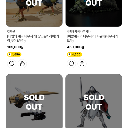
컬렉션
바람계곡의 나우시카
[바람의 계곡 나우시카] 상조갈레리아(카
[바람계곡의 나우시카] 피규어(나우시카
이,쿠이&유파)
오무)
165,000
450,000
1,650
4,500