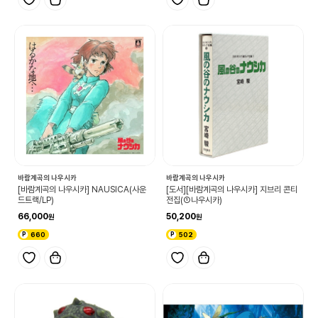
바람계곡의 나우시카
바람계곡의 나우시카
[바람계곡의 나우시카] NAUSICA(사운
[도서][바람계곡의 나우시카] 지브리 콘티
드트랙/LP)
전집(①나우시카)
66,000
50,200
660
502