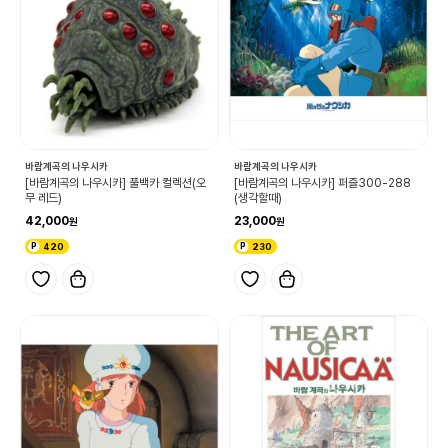
바람계곡의 나우시카
바람계곡의 나우시카
[바람계곡의 나우시카] 풀백카 컬렉션(오
[바람계곡의 나우시카] 퍼즐300-288
무 레드)
(생각할때)
42,000
23,000
420
230