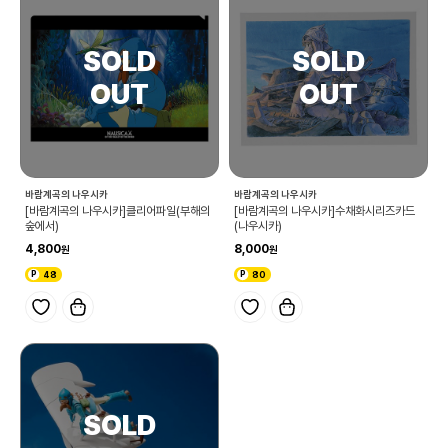
바람계곡의 나우시카
바람계곡의 나우시카
[바람계곡의 나우시카]클리어파일(부해의
[바람계곡의 나우시카]수채화시리즈카드
숲에서)
(나우시카)
4,800
8,000
48
80