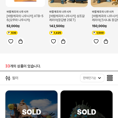
바람계곡의 나우시카
바람계곡의 나우시카
바람계곡의 나우시카
[바람계곡의 나우시카] ATB-5
[바람계곡의 나우시카] 상조갈
[바람계곡의 나우시카
6(오무와 나우시카)
레리아(장갑병 2SET)
레리아(크샤나& 장갑
53,000
142,500
150,000
530
1,425
1,500
33
개의 상품이 있습니다.
필터
판매인기순