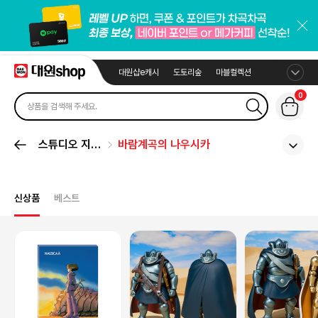
대원샵e캐시
도토리숲
마블컬렉션
0
스튜디오 지브
바람계곡의 나우시카
리
신상품
베스트