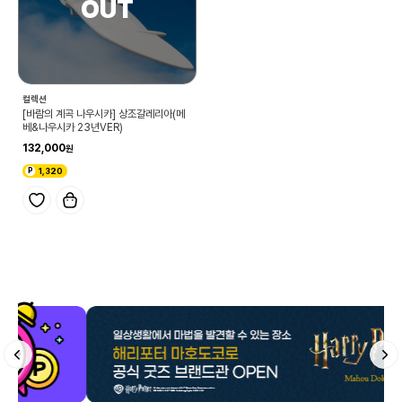
컬렉션
[바람의 계곡 나우시카] 상조갈레리아(메
베&나우시카 23년VER)
132,000
1,320