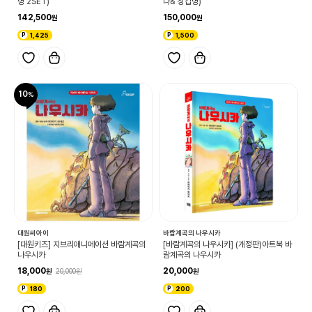
병 2SET)
나& 장갑병)
142,500
150,000
1,425
1,500
10
대원씨아이
바람계곡의 나우시카
[대원키즈] 지브리애니메이션 바람계곡의
[바람계곡의 나우시카] (개정판)아트북 바
나우시카
람계곡의 나우시카
18,000
20,000
20,000
180
200