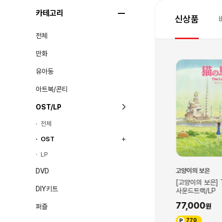
카테고리
신상품
전체
만화
유아동
아트북/콘티
OST/LP
전체
OST
LP
DVD
스튜디오지브리
고양이의 보은
서] 사운드트랙
[코쿠리코 언덕에서] 이미지앨범(피
[고양이의 보은] T
DIY키트
아노스케치집/CD)
사운드트랙/LP
36,000
77,000
퍼즐
360
770