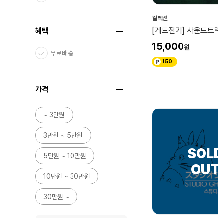
마루 밑 아리에티
컬렉션
[게드전기] 사운드트랙
혜택
고양이의 보은
15,000
바람계곡의 나우시카
무료배송
150
스퀘어 에닉스
가격
~ 3만원
3만원 ~ 5만원
5만원 ~ 10만원
10만원 ~ 30만원
30만원 ~