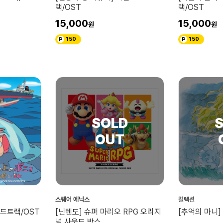
랙/OST
랙/OST
15,000
15,000
150
150
스퀘어 에닉스
컬렉션
운드트랙/OST
[닌텐도] 슈퍼 마리오 RPG 오리지
[추억의 마니]
널 사운드 박스