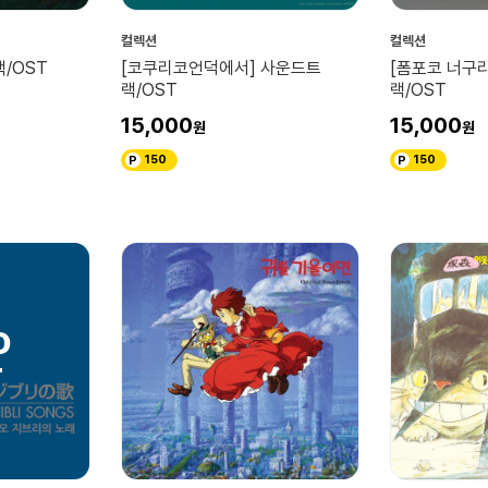
컬렉션
컬렉션
/OST
[코쿠리코언덕에서] 사운드트
[폼포코 너구
랙/OST
랙/OST
15,000
15,000
150
150