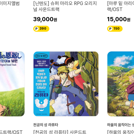
 이미지앨범
[닌텐도] 슈퍼 마리오 RPG 오리지
[마루 밑 아리
)
널 사운드트랙
랙/OST
39,000
15,000
390
150
천공의 성 라퓨타
하울의 움직이는 
드트랙/OST
[천공의 성 라퓨타] 사운드트
[하울의 움직