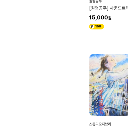
원령공주
[원령공주] 사운드트랙
15,000
150
스튜디오지브리