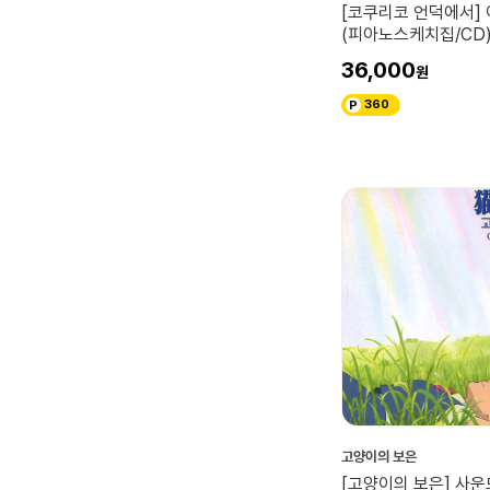
[코쿠리코 언덕에서]
(피아노스케치집/CD
36,000
360
고양이의 보은
[고양이의 보은] 사운