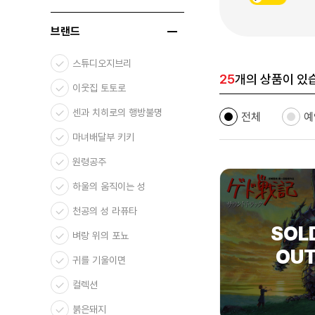
브랜드
스튜디오지브리
25
개의 상품이 있
이웃집 토토로
센과 치히로의 행방불명
전체
예
마녀배달부 키키
원령공주
하울의 움직이는 성
천공의 성 라퓨타
벼랑 위의 포뇨
귀를 기울이면
컬렉션
붉은돼지