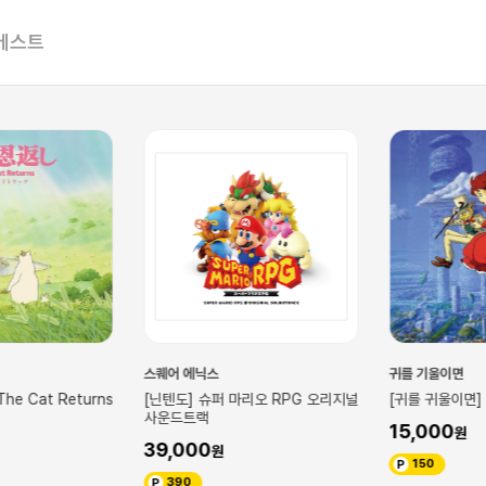
베스트
스퀘어 에닉스
귀를 기울이면
he Cat Returns
[닌텐도] 슈퍼 마리오 RPG 오리지널
[귀를 귀울이면]
사운드트랙
15,000
39,000
150
390