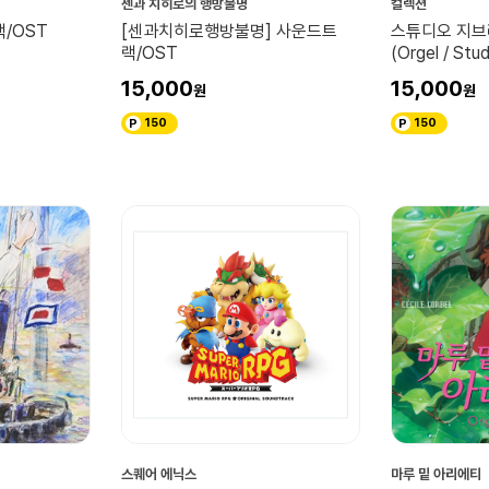
센과 치히로의 행방불명
컬렉션
/OST
[센과치히로행방불명] 사운드트
스튜디오 지브리
랙/OST
(Orgel / Stud
15,000
15,000
150
150
스퀘어 에닉스
마루 밑 아리에티