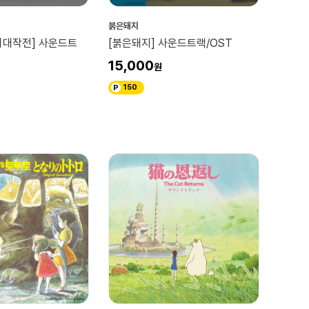
붉은돼지
리대작전] 사운드트
[붉은돼지] 사운드트랙/OST
15,000
150