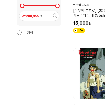
이웃집 토토로
[이웃집 토토로] [2C
지브리의 노래 (Studio 
0~999,900
원
Songs) 44p 북클릿
15,000
150
초기화