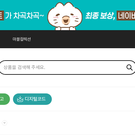
마블컬렉션
고
디지털코드