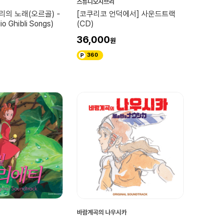
스튜디오지브리
의 노래(오르골) -
[코쿠리코 언덕에서] 사운드트랙
io Ghibli Songs)
(CD)
36,000
360
바람계곡의 나우시카