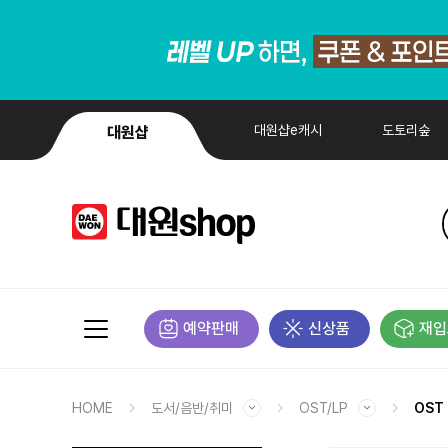
대원샵e캐시
도토리숲
대원샵
예약판매
신상품
재입
HOME
도서/음반/취미
OST/LP
OST