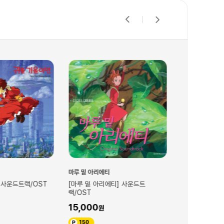
마루 밑 아리에티
바람계곡의 나우
 사운드트랙/OST
[마루 밑 아리에티] 사운드트
[바람계곡의 나
랙/OST
랙/OST
15,000
15,000
150
150