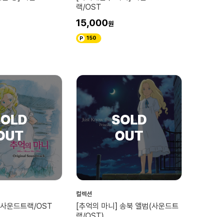
랙/OST
15,000
150
컬렉션
 사운드트랙/OST
[추억의 마니] 송북 앨범(사운드트
랙/OST)