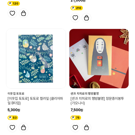
21,000
120
210
이웃집 토토로
센과 치히로의 행방불명
[이웃집 토토로] 토토로 컬러잎 (클리어파
[센과 치히로의 행방불명] 창문종이봉투
일 B타입)
(가오나시)
5,300
7,500
53
75