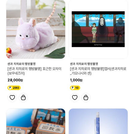
센과 치히로의 행방불명
센과 치히로의 행방불명
[센과 치히로의 행방불명] 포근한 오자미
[센과 치히로의 행방불명]엽서(센과치히로
(보우네즈미)
_가오나시와 센)
28,000
1,000
280
10