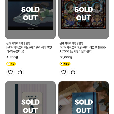
센과 치히로의 행방불명
센과 치히로의 행방불명
[센과 치히로의 행방불명] 클리어파일(센
[센과 치히로의 행방불명] 아크릴 1000-
과-하쿠를타고)
AC016 (신기한마을의편지)
4,800
65,000
48
650