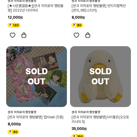
센과 치히로의 행방불명
센과 치히로의 행방불명
[★사은품없음★][센과 치히로의 행방불
[센과 치히로의 행방불명] 빈티지컬렉션
명] 2022년 다이어리
(센치_메모스티커)
12,000
8,000
120
80
센과 치히로의 행방불명
센과 치히로의 행방불명
[센과 치히로의 행방불명] 엽서set (5종)
[센과 치히로의 행방불명]사이좋은(오오토
리사마 S)
8,000
35,000
80
350