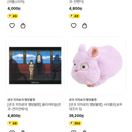
(라벨스티커)
과-언젠가)
4,000
4,800
40
48
센과 치히로의 행방불명
센과 치히로의 행방불명
[센과 치히로의 행방불명] 클리어파일(센
[센과 치히로의 행방불명] 사이좋은(보우
과-전차안에서)
네즈미 S)
4,800
39,200
48
392