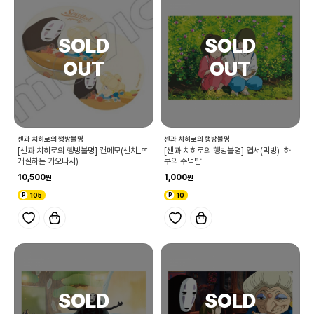
센과 치히로의 행방불명
센과 치히로의 행방불명
[센과 치히로의 행방불명] 캔메모(센치_뜨
[센과 치히로의 행방불명] 엽서(먹방)-하
개질하는 가오나시)
쿠의 주먹밥
10,500
1,000
105
10