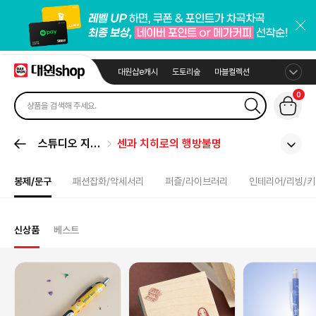
대원샵e캐시
도토리숲
마블컬렉션
0
스튜디오 지브
센과 치히로의 행방불명
리
봉제/문구
패션잡화/악세서리
퍼즐/라이브러리
인테리어/리빙/
신상품
베스트