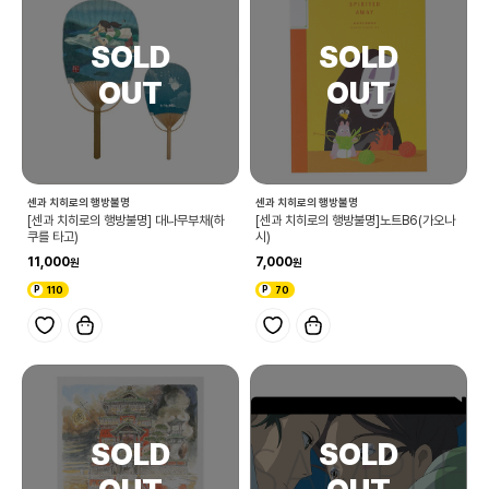
센과 치히로의 행방불명
센과 치히로의 행방불명
[센과 치히로의 행방불명] 대나무부채(하
[센과 치히로의 행방불명]노트B6(가오나
쿠를 타고)
시)
11,000
7,000
110
70