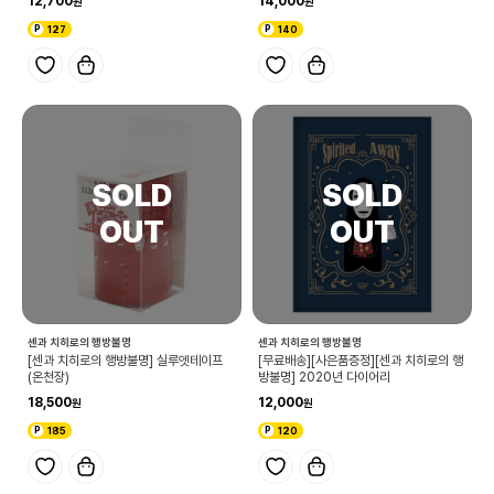
12,700
14,000
127
140
센과 치히로의 행방불명
센과 치히로의 행방불명
[센과 치히로의 행방불명] 실루엣테이프
[무료배송][사은품증정][센과 치히로의 행
(온천장)
방불명] 2020년 다이어리
18,500
12,000
185
120