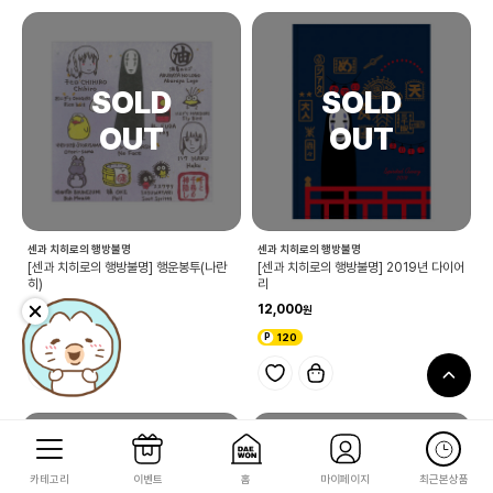
센과 치히로의 행방불명
센과 치히로의 행방불명
[센과 치히로의 행방불명] 행운봉투(나란
[센과 치히로의 행방불명] 2019년 다이어
히)
리
5,000
12,000
50
120
카테고리
이벤트
홈
마이페이지
최근본상품