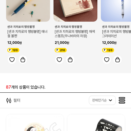
센과 치히로의 행방불명
센과 치히로의 행방불명
센과 치히로의 행방불명
[센과 치히로의 행방불명] 에너
[센과 치히로의 행방불명] 채색
[센과 치히로의 행방불
겔 볼펜
스탬프(우나바라의 차창)
그라데이션
12,000
21,000
12,000
120
210
120
87
개의 상품이 있습니다.
필터
판매인기순