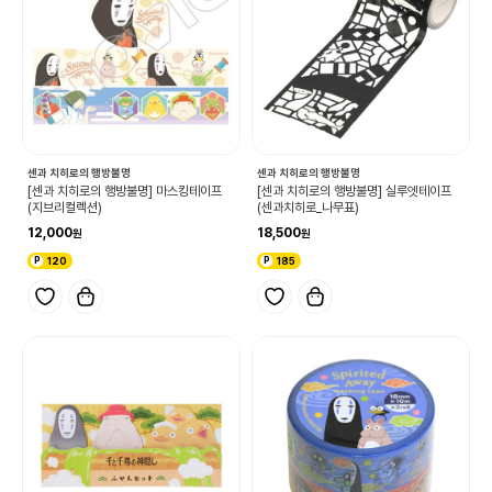
센과 치히로의 행방불명
센과 치히로의 행방불명
[센과 치히로의 행방불명] 마스킹테이프
[센과 치히로의 행방불명] 실루엣테이프
(지브리컬렉션)
(센과치히로_나무표)
12,000
18,500
120
185