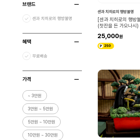
브랜드
센과 치히로의 행방불명
센과 치히로의 행방불명
[센과 치히로의 행방
(찻잔을 든 가오나시)
25,000
혜택
250
무료배송
가격
~ 3만원
3만원 ~ 5만원
5만원 ~ 10만원
10만원 ~ 30만원