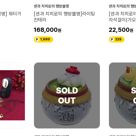
센과 치히로의 행방불명
센과 치히로의 행
불명] 워터가
[센과 치히로의 행방불명]라이팅
[센과 치히로
칸테라
자석걸이(가오
168,000
22,500
1,680
225