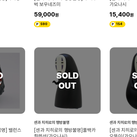
벅 보우네즈미
가오나시
59,000
15,400
590
154
센과 치히로의 행방불명
센과 치히로의 행
불명] 밸런스
[센과 치히로의 행방불명]풀백카
[센과 치히로
컬렉션(가오나시)
오뚝이(가오나