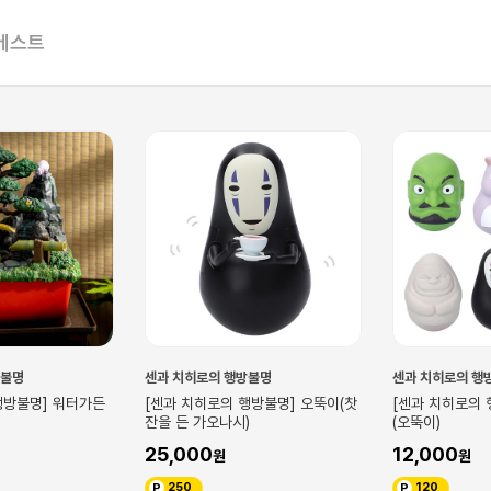
베스트
방불명
센과 치히로의 행방불명
센과 치히로의 행
행방불명] 오뚝이(찻
[센과 치히로의 행방불명] 랜덤박스
[센과 치히로의
)
(오뚝이)
테라
12,000
168,000
120
1,680