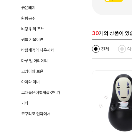
붉은돼지
원령공주
벼랑 위의 포뇨
30
개의 상품이 있
귀를 기울이면
전체
예
바람계곡의 나우시카
마루 밑 아리에티
고양이의 보은
아야와 마녀
그대들은어떻게살것인가
기타
코쿠리코 언덕에서