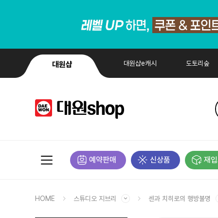
대원샵e캐시
도토리숲
대원샵
예약판매
신상품
재입
HOME
스튜디오 지브리
센과 치히로의 행방불명