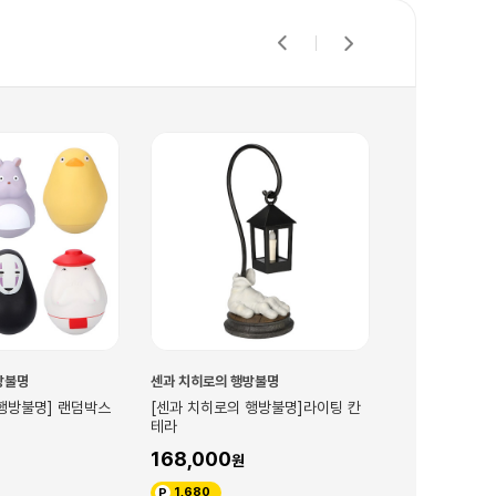
방불명
센과 치히로의 행방불명
센과 치히로의 
 행방불명]라이팅 칸
[센과 치히로의 행방불명] 다용도자
[센과 치히로의
석걸이(가오나시)
(신들의세계)
22,500
21,000
225
210