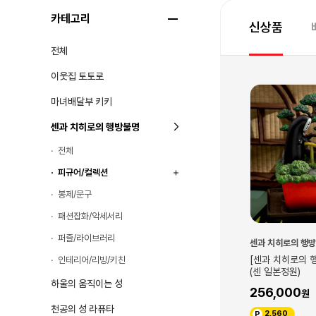
카테고리
신상품
전체
이웃집 토토로
마녀배달부 키키
센과 치히로의 행방불명
전체
피규어/컬렉션
봉제/문구
패션잡화/악세서리
퍼즐/라이브러리
불명
센과 치히로의 행방불명
센과 치히로의 행
행방불명] 손가락인
[센과 치히로의 행방불명] 워터가든
[센과 치히로의 
인테리어/리빙/키친
(센 일본정원)
잔을 든 가오나시
하울의 움직이는 성
256,000
25,000
천공의 성 라퓨타
2,560
250