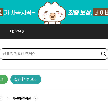
마블컬렉션
고
디지털코드
피규어/컬렉션