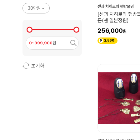
센과 치히로의 행방불명
30만원 ~
[센과 치히로의 행방
든(센 일본정원)
256,000
2,560
0~999,900
원
초기화