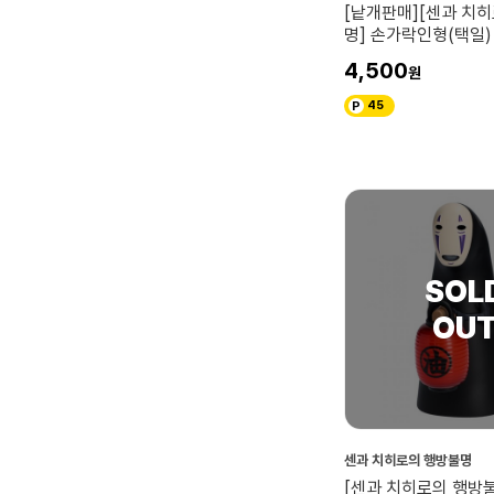
[낱개판매][센과 치
명] 손가락인형(택일)
4,500
45
센과 치히로의 행방불명
[센과 치히로의 행방