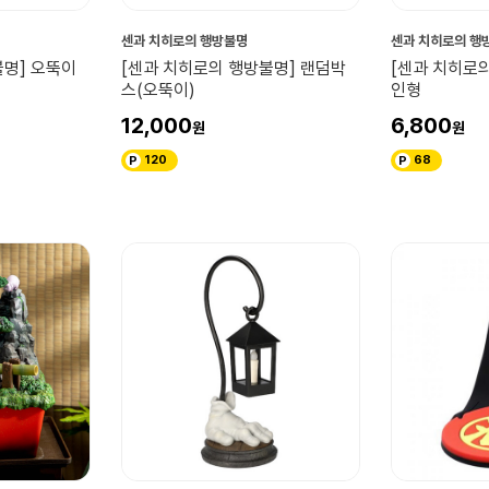
센과 치히로의 행방불명
센과 치히로의 행
불명] 오뚝이
[센과 치히로의 행방불명] 랜덤박
[센과 치히로
스(오뚝이)
인형
12,000
6,800
120
68