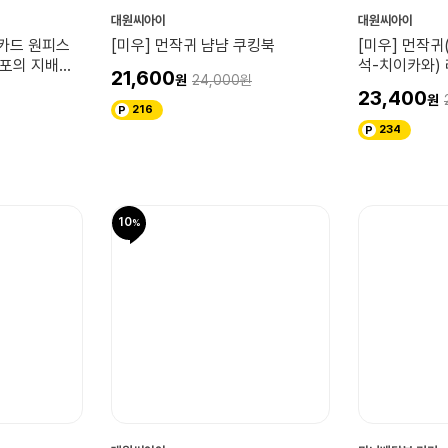
대원씨아이
대원씨아이
 카드 원피스
[미우] 먼작귀 냠냠 쿠킹북
[미우] 먼작귀
공포의 지배자!
석-치이카와) 
21,600
24,000
23,400
216
234
10