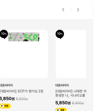
10
10
대원씨아이
대원씨아이
CP가 뭔가요 2권
[대원씨아이] 나태한 악욕귀족으로
[대원씨아이] B
환생한 나, 시나리오를 쳐부쉈더니~
동생이라는 사실
500
2권
권 (비애336)
5,850
4,950
6,500
5,
59
50