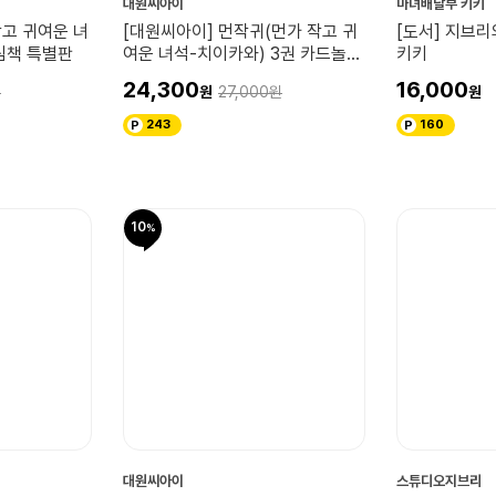
대원씨아이
마녀배달부 키키
작고 귀여운 녀
[대원씨아이] 먼작귀(먼가 작고 귀
[도서] 지브리
림책 특별판
여운 녀석-치이카와) 3권 카드놀이
키키
특별판
24,300
16,000
27,000
243
160
10
대원씨아이
스튜디오지브리