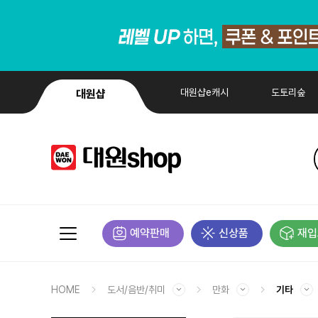
대원샵e캐시
도토리숲
대원샵
예약판매
신상품
재입
HOME
도서/음반/취미
만화
기타