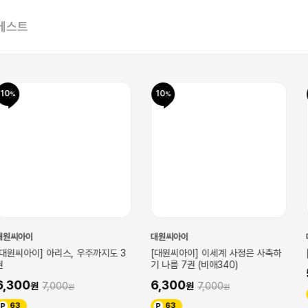
베스트
10
10
대원씨아이
대원씨아이
리스, 우주까지도 3
[대원씨아이] 이세계 사정은 사축하
[대원씨아이] S
기 나름 7권 (비애340)
5,850
6,
6,300
00
7,000
59
63