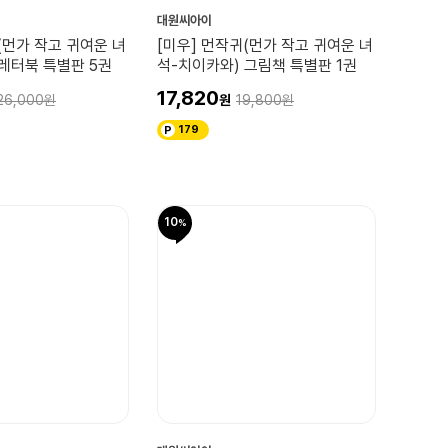
대원씨아이
(먼가 작고 귀여운 녀
[미우] 먼작귀(먼가 작고 귀여운 녀
레터북 특별판 5권
석-치이카와) 그림책 특별판 1권
17,820
26,000
19,800
179
10