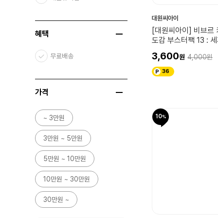
대원씨아이
[대원씨아이] 비브르
혜택
도감 부스터팩 13 : 
선공! 갈레라 컴퍼니!!
3,600
무료배송
4,000
36
가격
10
~ 3만원
3만원 ~ 5만원
5만원 ~ 10만원
10만원 ~ 30만원
30만원 ~