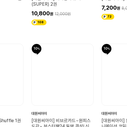
(SUPER) 2권
7,200
8,
10,800
12,000
72
108
10
10
대원씨아이
대원씨아이
uffle 1권
[대원씨아이] 비브르카드~원피스
[대원씨아이]
도감~ 부스터팩24 동맹 결성! 신세
니메이션 코믹