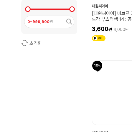
대원씨아이
[대원씨아이] 비브르
도감 부스터팩 14 : 
0~999,900
원
돈키호테 패밀리!!
3,600
4,000
36
초기화
10