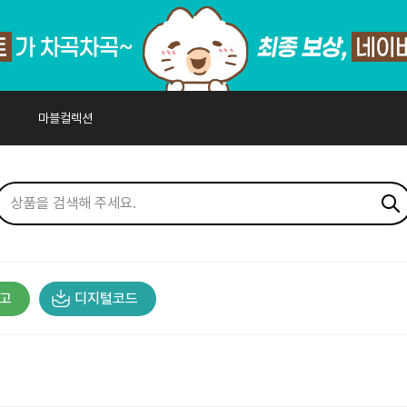
마블컬렉션
고
디지털코드