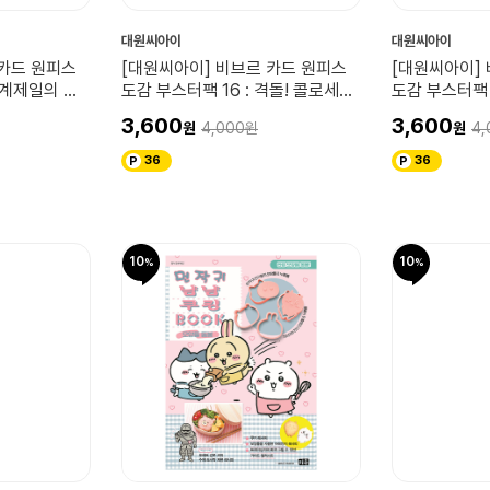
대원씨아이
대원씨아이
 카드 원피스
[대원씨아이] 비브르 카드 원피스
[대원씨아이]
세계제일의 조
도감 부스터팩 16 : 격돌! 콜로세움
도감 부스터팩 1
의 투사들!!
크의 괴인들!!
3,600
3,600
4,000
4,
36
36
10
10