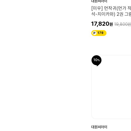
대원씨아이
[미우] 먼작귀(먼가 
석-치이카와) 2권 그
17,820
19,800
179
10
대원씨아이