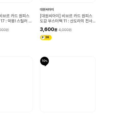
대원씨아이
 비브르 카드 원피스
[대원씨아이] 비브르 카드 원피스
7 : 악몽! 스릴러 바
도감 부스터팩 11 : 샨도라의 전사
VS 신의 군세!!
3,600
000
4,000
36
10