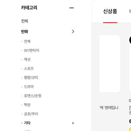
카테고리
신상품
전체
만화
10
10
전체
SF/판타지
액션
스포츠
명량/코믹
드라마
로맨스/순정
대원씨아이
대원씨아이
학원
 더 록! 앤솔러지
[대원씨아이] 병약한 악역 영애입니
[대원씨아이] 아
다만, 약혼자가 2권
권
공포/추리
5,850
6,300
0
6,500
7,0
기타
59
63