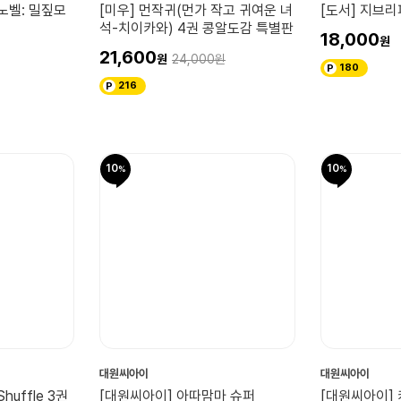
노벨: 밀짚모
[미우] 먼작귀(먼가 작고 귀여운 녀
[도서] 지브
석-치이카와) 4권 콩알도감 특별판
18,000
21,600
24,000
180
216
10
10
대원씨아이
대원씨아이
uffle 3권
[대원씨아이] 아따맘마 슈퍼
[대원씨아이] 케