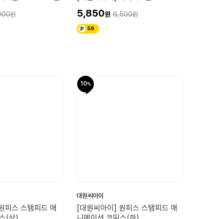
5,850
000
6,500
59
10
대원씨아이
 원피스 스탬피드 애
[대원씨아이] 원피스 스탬피드 애
스(상)
니메이션 코믹스(하)