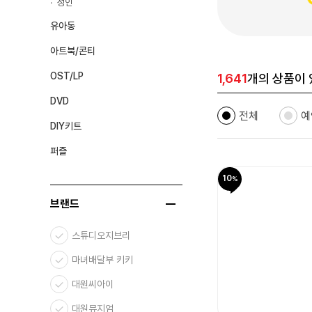
성인
유아동
아트북/콘티
OST/LP
1,641
개의 상품이 
DVD
전체
예
DIY키트
퍼즐
10
브랜드
스튜디오지브리
마녀배달부 키키
대원씨아이
대원뮤지엄