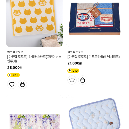
이웃집 토토로
이웃집 토토로
[이웃집 토토로] 타올배스매트(고양이버스
[이웃집 토토로] 기프트타올(데님시리즈)
실루엣)
21,000
28,000
210
280