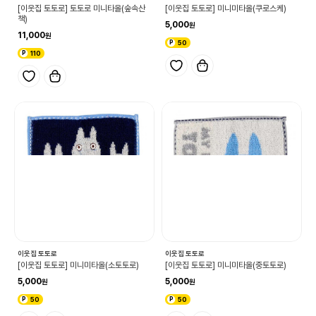
[이웃집 토토로] 토토로 미니타올(숲속산
[이웃집 토토로] 미니미타올(쿠로스케)
책)
5,000
11,000
50
110
이웃집 토토로
이웃집 토토로
[이웃집 토토로] 미니미타올(소토토로)
[이웃집 토토로] 미니미타올(중토토로)
5,000
5,000
50
50