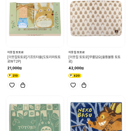
이웃집 토토로
이웃집 토토로
[이웃집토토로]기프트타올(도토리와토토
[이웃집 토토로]무릎담요(울퉁불퉁 토토
로WT2P)
로)
21,000
42,000
210
420