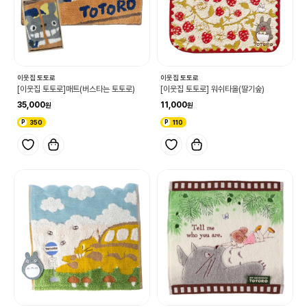
이웃집 토토로
이웃집 토토로
[이웃집 토토로]매트(버스타는 토토로)
[이웃집 토토로] 워쉬타올(딸기숲)
35,000
11,000
350
110