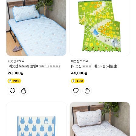
이웃집 토토로
이웃집 토토로
[이웃집 토토로] 쿨링매트패드(토토로)
[이웃집 토토로] 배스타올(지름길)
28,000
49,000
280
490