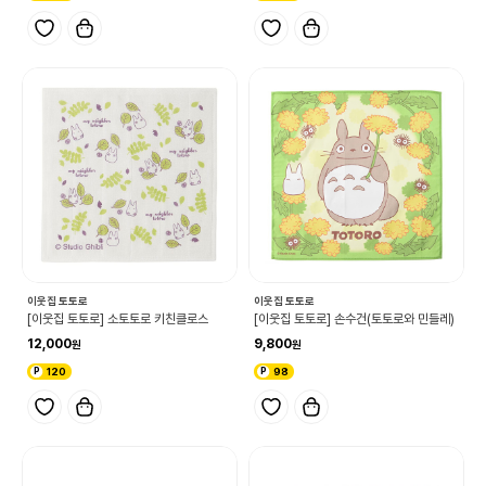
이웃집 토토로
이웃집 토토로
[이웃집 토토로] 소토토로 키친클로스
[이웃집 토토로] 손수건(토토로와 민들레)
12,000
9,800
120
98