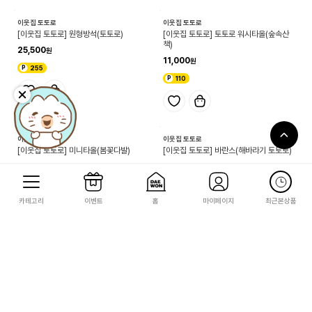
이웃집 토토로
이웃집 토토로
[이웃집 토토로] 토토로매트(여기저기 50
[이웃집 토토로] 방석쿠션(딸기)
x80)
18,000
28,000
180
280
이웃집 토토로
이웃집 토토로
[이웃집 토토로] 원형방석(토토로)
[이웃집 토토로] 토토로 워시타올(숲속산
책)
25,500
11,000
카테고리
이벤트
홈
마이페이지
최근본상품
255
110
이웃집 토토로
이웃집 토토로
[이웃집 토토로] 미니타올(봄꽃다발)
[이웃집 토토로] 바란스(해바라기 토토로)
11,000
27,000