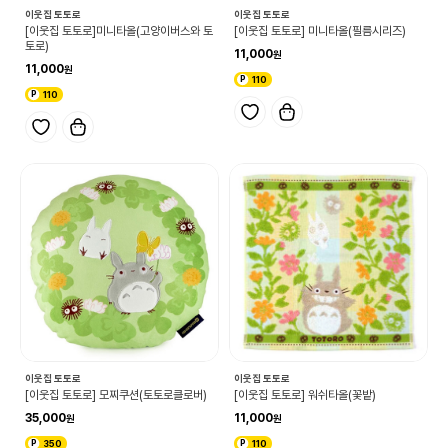
이웃집 토토로
이웃집 토토로
[이웃집 토토로]미니타올(고양이버스와 토
[이웃집 토토로] 미니타올(필름시리즈)
토로)
11,000
11,000
110
110
이웃집 토토로
이웃집 토토로
[이웃집 토토로] 모찌쿠션(토토로클로버)
[이웃집 토토로] 워쉬타올(꽃밭)
35,000
11,000
350
110