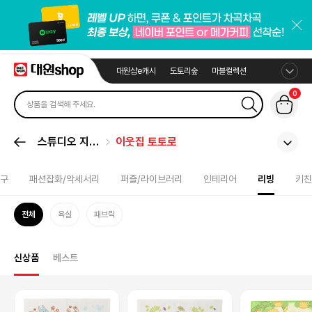
대원샵e캐시
도토리숲
마블컬렉션
0
스튜디오 지브
이웃집 토토로
리
구
패션잡화/악세서리
퍼즐/라이브러리
인테리어
리빙
키친
전체
욕실
패브릭
신상품
베스트