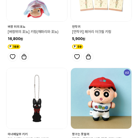
벼랑 위의 포뇨
먼작귀
[벼랑위의 포뇨] 키링(해파리와 포뇨)
[먼작귀] 페어리 아크릴 키링
16,800
5,900
168
59
신규
마녀배달부 키키
짱구는 못말려