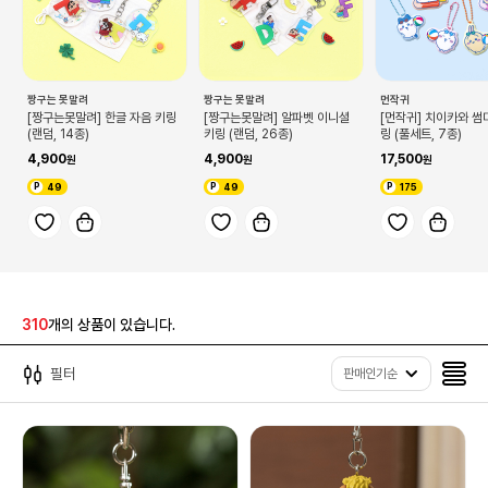
짱구는 못말려
짱구는 못말려
먼작귀
[짱구는못말려] 한글 자음 키링
[짱구는못말려] 알파벳 이니셜
[먼작귀] 치이카와 썸
(랜덤, 14종)
키링 (랜덤, 26종)
링 (풀세트, 7종)
4,900
4,900
17,500
49
49
175
310
개의 상품이 있습니다.
필터
판매인기순