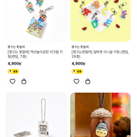
짱구는 못말려
짱구는 못말려
[짱구는 못말려] 액션놀이공원 아크릴 키
[짱구는못말려] 알파벳 이니셜 키링 (랜덤,
링(랜덤, 7종)
26종)
4,900
4,900
49
49