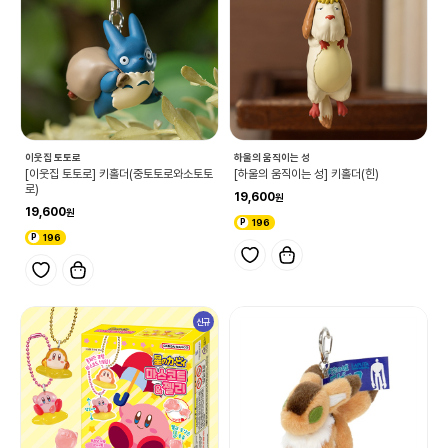
이웃집 토토로
하울의 움직이는 성
[이웃집 토토로] 키홀더(중토토로와소토토
[하울의 움직이는 성] 키홀더(힌)
로)
19,600
19,600
196
196
신규