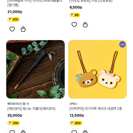
[마녀배달부 키키] 지지의스위트대롱홀더
[이웃집 토토로] 키링 (소토토로)
(딸기쨈)
6,500
21,000
65
210
신규
해리포터/신·동·사
산엑스
[해리포터] 빛나는 키홀더(해리포터)
[리락쿠마] 러기지택 캐리어 네임택 2종
33,000
12,500
330
250