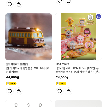
신규
센과 치히로의 행방불명
HOT TOYS
[센과 치히로의 행방불명] GBL 우나바라
[핫토이] PPLU111N 디즈니 캣츠 앤 독스
전철 키홀더
베이커리 코스비 봉제 키체인 컬렉션(랜
덤)
44,800
24,000
448
240