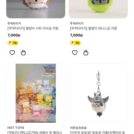
무직타이거
무직타이거
[무직타이거] 뚱랑이 사자 야구공 키링
[무직타이거] 뚱랑이 테니스공 키링
7,000
7,000
70
70
HOT TOYS
이웃집 토토로
[핫토이] PPLU076N 곰돌이 푸 플러시
[이웃집 토토로] 토토로 키홀더(팽이와 토