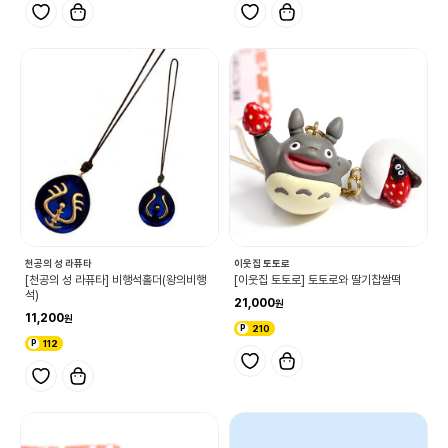
천공의 성 라퓨타
이웃집 토토로
[천공의 성 라퓨타] 비행석홀더(왕의비행
[이웃집 토토로] 토토로와 딸기찹쌀떡
석)
21,000
11,200
210
112