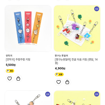
신규
먼작귀
짱구는 못말려
[먼작귀] 주렁주렁 키링
[짱구는못말려] 한글 자음 키링 (랜덤, 14
종)
5,500
4,900
55
49
신규
신규