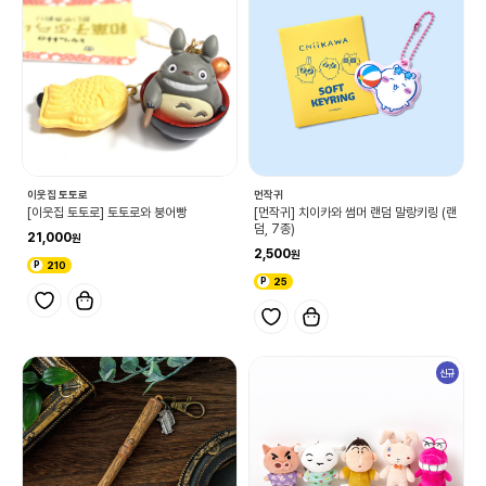
이웃집 토토로
먼작귀
[이웃집 토토로] 토토로와 붕어빵
[먼작귀] 치이카와 썸머 랜덤 말랑키링 (랜
덤, 7종)
21,000
2,500
210
25
신규