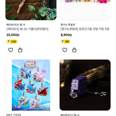
해리포터/신·동·사
짱구는 못말려
[해리포터] 빛나는 키홀더(론위즐리)
[짱구는못말려] 잠옷친구들 인형 키링 5종
33,000
8,900
330
89
HOT TOYS
해리포터/신·동·사