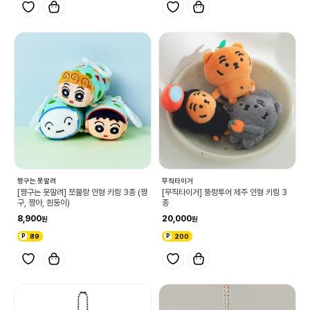
짱구는 못말려
무직타이거
[짱구는 못말려] 쪼물랑 인형 키링 3종 (짱
[무직타이거] 뚱랑투어 제주 인형 키링 3
구, 짱아, 흰둥이)
종
8,900
20,000
89
200