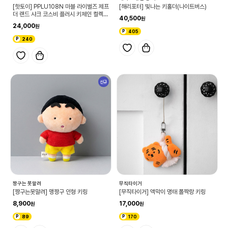
[핫토이] PPLU108N 마블 라이벌즈 제프
[해리포터] 빛나는 키홀더(나이트버스)
더 랜드 샤크 코스비 플러시 키체인 컬렉션
40,500
(랜덤)
24,000
405
240
신규
짱구는 못말려
무직타이거
[짱구는못말려] 맹짱구 인형 키링
[무직타이거] 액막이 명태 폴짝랑 키링
8,900
17,000
89
170