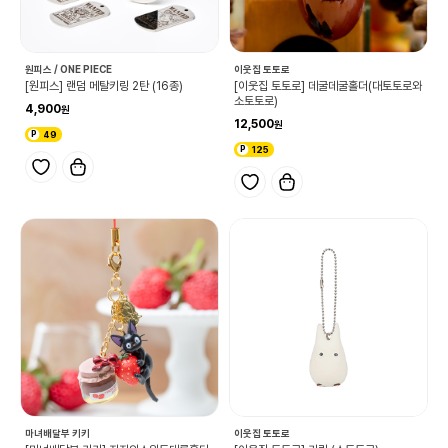
원피스 / ONE PIECE
이웃집 토토로
[원피스] 랜덤 메탈키링 2탄 (16종)
[이웃집 토토로] 데굴데굴홀더(대토토로와
소토토로)
4,900
12,500
49
125
마녀배달부 키키
이웃집 토토로