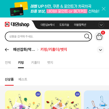
대원샵e캐시
도토리숲
마블컬렉션
0
패션잡화/악세
키링/키홀더/뱃지
서리
전체
키링
키홀더
뱃지
신상품
베스트
신규
신규