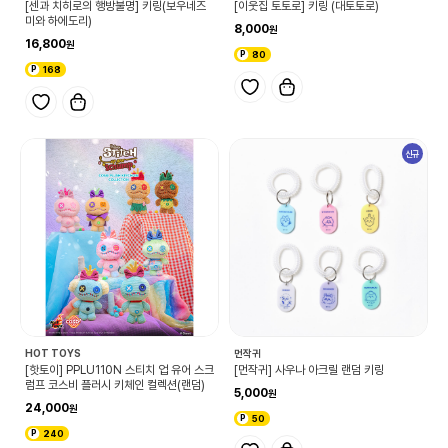
[센과 치히로의 행방불명] 키링(보우네즈
[이웃집 토토로] 키링 (대토토로)
미와 하에도리)
8,000
16,800
80
168
신규
HOT TOYS
먼작귀
[핫토이] PPLU110N 스티치 업 유어 스크
[먼작귀] 사우나 아크릴 랜덤 키링
럼프 코스비 플러시 키체인 컬렉션(랜덤)
5,000
24,000
50
240