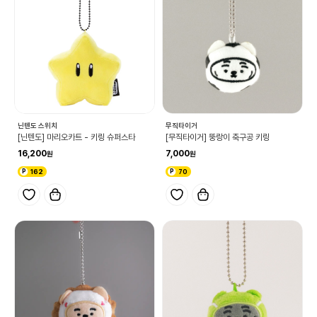
닌텐도 스위치
무직타이거
[닌텐도] 마리오카트 - 키링 슈퍼스타
[무직타이거] 뚱랑이 축구공 키링
16,200
7,000
162
70