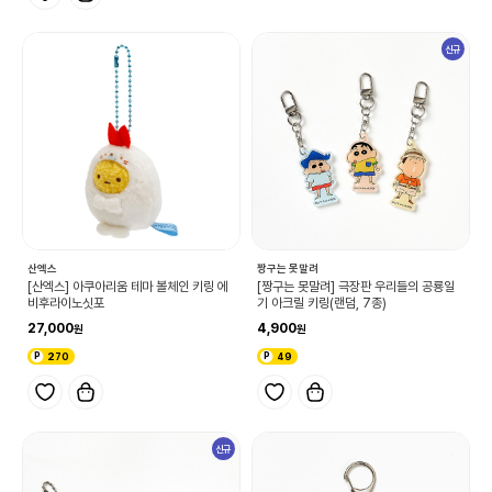
신규
산엑스
짱구는 못말려
[산엑스] 아쿠아리움 테마 볼체인 키링 에
[짱구는 못말려] 극장판 우리들의 공룡일
비후라이노싯포
기 아크릴 키링(랜덤, 7종)
27,000
4,900
270
49
신규