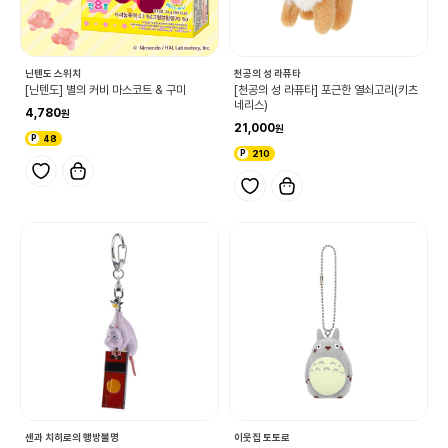
닌텐도 스위치
천공의 성 라퓨타
[닌텐도] 별의 커비 마스코트 & 구미
[천공의 성 라퓨타] 포근한 열쇠고리(키츠
네리스)
4,780
21,000
48
210
센과 치히로의 행방불명
이웃집 토토로