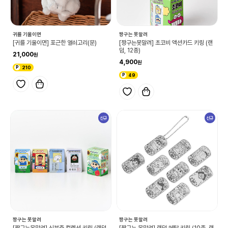
귀를 기울이면
짱구는 못말려
[귀를 기울이면] 포근한 열쇠고리(문)
[짱구는못말려] 초코비 액션카드 키링 (랜
덤, 12종)
21,000
4,900
210
49
신규
신규
짱구는 못말려
짱구는 못말려
[짱구는못말려] 신분증 컬렉션 키링 (랜덤,
[짱구는 못말려] 랜덤 메탈 키링 (10종, 랜