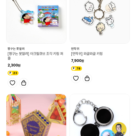
짱구는 못말려
먼작귀
[짱구는 못말려] 아크릴큐브 조각 키링 퍼
[먼작귀] 와글와글 키링
즐
7,900
2,300
79
23