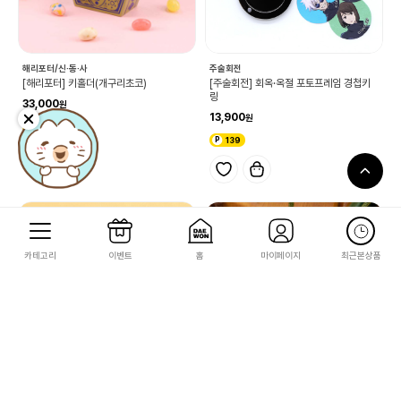
해리포터/신·동·사
주술회전
[해리포터] 키홀더(개구리초코)
[주술회전] 회옥·옥절 포토프레임 경첩키
링
33,000
13,900
330
139
카테고리
이벤트
홈
마이페이지
최근본상품
짱구는 못말려
이웃집 토토로