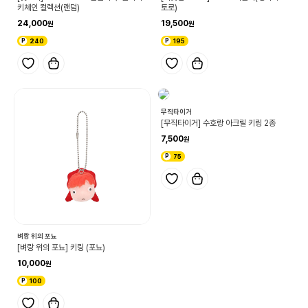
키체인 컬렉션(랜덤)
토로)
24,000
19,500
240
195
무직타이거
[무직타이거] 수호랑 아크릴 키링 2종
7,500
75
벼랑 위의 포뇨
[벼랑 위의 포뇨] 키링 (포뇨)
10,000
100