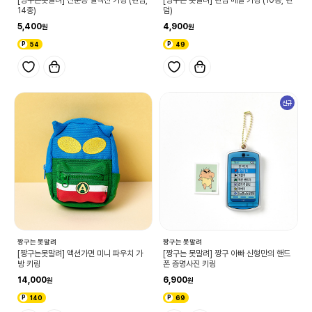
14종)
덤)
5,400
4,900
54
49
신규
짱구는 못말려
짱구는 못말려
[짱구는못말려] 액션가면 미니 파우치 가
[짱구는 못말려] 짱구 아빠 신형만의 핸드
방 키링
폰 증명사진 키링
14,000
6,900
140
69