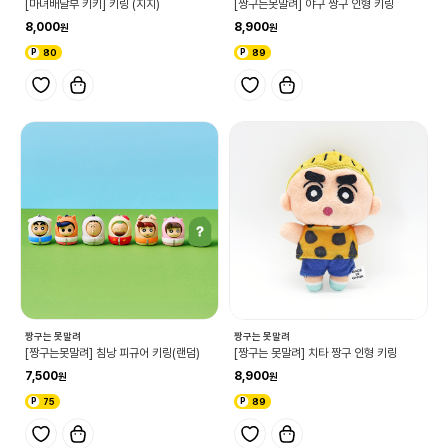
[마녀배달부 키키] 키링 (지지)
[짱구는못말려] 야구 짱구 인형 키링
8,000
8,900
80
89
짱구는 못말려
짱구는 못말려
[짱구는못말려] 침낭 피규어 키링(랜덤)
[짱구는 못말려] 치타 짱구 인형 키링
7,500
8,900
75
89