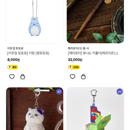
이웃집 토토로
해리포터/신·동·사
[이웃집 토토로] 키링 (중토토로)
[해리포터] 빛나는 키홀더(헤르미온느)
8,000
33,000
80
330
신규
신규