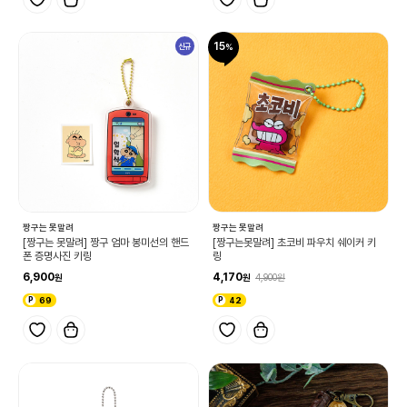
15
신규
짱구는 못말려
짱구는 못말려
[짱구는 못말려] 짱구 엄마 봉미선의 핸드
[짱구는못말려] 초코비 파우치 쉐이커 키
폰 증명사진 키링
링
6,900
4,170
4,900
69
42