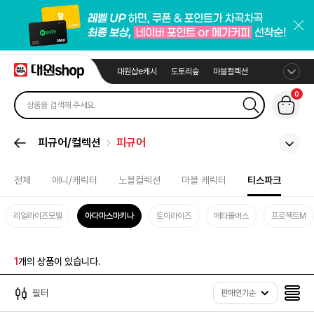
대원샵e캐시
도토리숲
마블컬렉션
0
피규어/컬렉션
피규어
전체
애니/캐릭터
노블컬렉션
마블 캐릭터
티스파크
리얼라이즈모델
아다마스마키나
토이라이즈
메타몰버스
프로젝트M
1
개의 상품이 있습니다.
필터
판매인기순