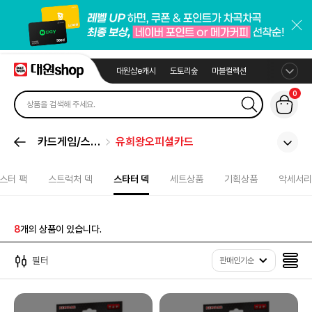
대원샵e캐시
도토리숲
마블컬렉션
0
카드게임/스포
유희왕오피셜카드
츠카드
스터 팩
스트럭처 덱
스타터 덱
세트상품
기획상품
악세서리
8
개의 상품이 있습니다.
필터
판매인기순