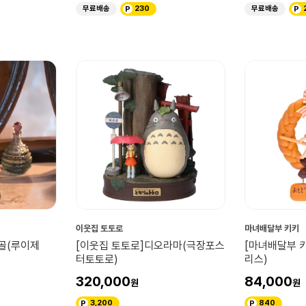
무료배송
230
무료배송
이웃집 토토로
마녀배달부 키키
르골(루이제
[이웃집 토토로]디오라마(극장포스
[마녀배달부 
터토토로)
리스)
320,000
84,000
3,200
840