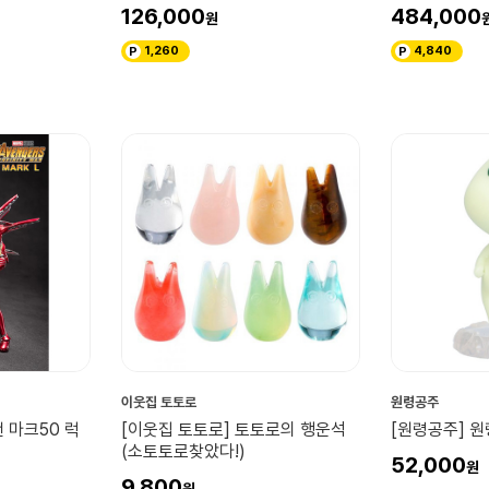
126,000
484,000
1,260
4,840
이웃집 토토로
원령공주
맨 마크50 럭
[이웃집 토토로] 토토로의 행운석
[원령공주] 
(소토토로찾았다!)
52,000
9,800