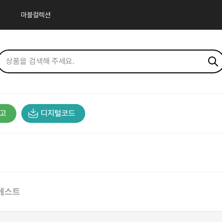
마블컬렉션
고
디지털코드
베스트