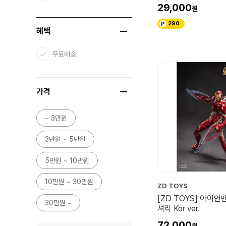
헬름
29,000
닌텐도 스위치
290
혜택
이웃집 토토로
센과 치히로의 행방불명
무료배송
마녀배달부 키키
원령공주
가격
하울의 움직이는 성
~ 3만원
천공의 성 라퓨타
귀를 기울이면
3만원 ~ 5만원
컬렉션
5만원 ~ 10만원
아야와 마녀
10만원 ~ 30만원
ZD TOYS
붉은돼지
[ZD TOYS] 아이언
30만원 ~
마루 밑 아리에티
셔리 Kor ver.
72,000
고양이의 보은