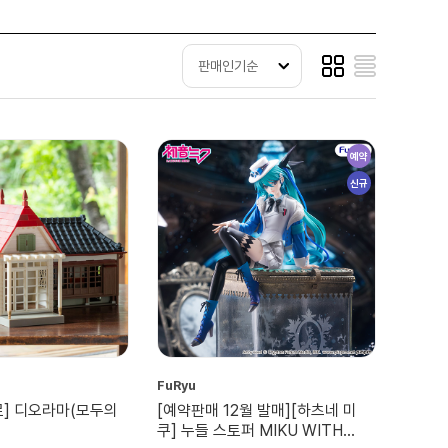
판매인기순
예약
신규
FuRyu
로] 디오라마(모두의
[예약판매 12월 발매][하츠네 미
쿠] 누들 스토퍼 MIKU WITH