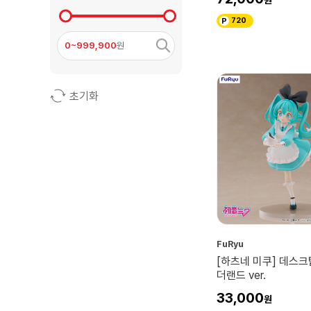
720
바람계곡의 나우시카
0~999,900
원
부시로드
코드엠
초기화
그대들은 어떻게 살 것인가
유희왕 카드
스타워즈
T-SPARK
블리자드
스퀘어 에닉스
HOT TOYS
FuRyu
[하츠네 미쿠] 데스크
해리포터/신·동·사
더랜드 ver.
FuRyu
33,000