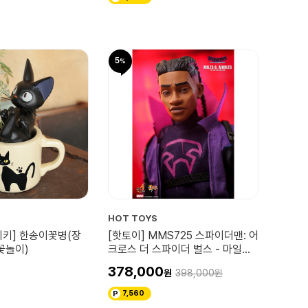
5
HOT TOYS
키키] 한송이꽃병(장
[핫토이] MMS725 스파이더맨: 어
꽃놀이)
크로스 더 스파이더 벌스 - 마일스
G. 모랄레스 1/6 스케일 컬렉터블
378,000
398,000
피규어
7,560