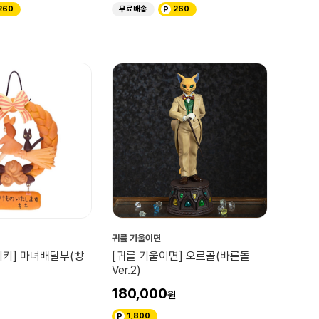
260
무료배송
260
귀를 기울이면
키키] 마녀배달부(빵
[귀를 기울이면] 오르골(바론돌
Ver.2)
180,000
1,800