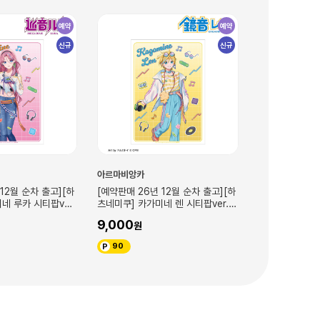
예약
예약
신규
신규
아르마비앙카
아르마비앙
6년 12월 순차 출고][하
[예약판매 26년 12월 순차 출고][하
[예약판매 2
가미네 렌 시티팝ver.
츠네미쿠] 카가미네 린 시티팝ver.
츠네미쿠] 
트 가공 포스
Art by 돌스토이 A3 매트 가공 포스
Art by 돌스토이 A3 
9,000
9,000
터
터
90
90