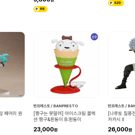
520
98
신규
반프레스토 / BANPRESTO
반프레스토 / BA
탑 페어리 원
[짱구는 못말려] 아이스크림 콜렉
[나루토 질풍전]
션 짱구&흰둥이 B:흰둥이
카카시 Ⅱ
23,000
26,000