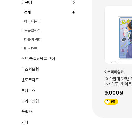
피규어
예약
예약
전체
신규
신규
애니/캐릭터
노블컬렉션
마블 캐릭터
티스파크
월드 콜렉터블 피규어
이스턴모형
아르마비앙카
아르마비앙카
년 12월 순차 출고][하
[예약판매 26년 12월 순차 출고][하
[예약판매 26
넨도로이드
컷 시티팝ver. Art
츠네미쿠] 카이토 시티팝ver. Art
츠네미쿠] 메이
by 돌스토이 A3 매트 가공 포스터
by 돌스토이 A3 매트 가공 포스터
랜덤박스
9,000
9,000
손가락인형
90
90
풀백카
기타