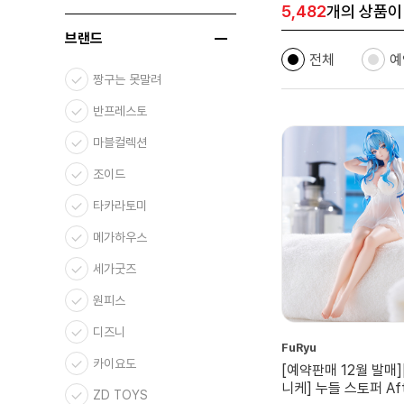
5,482
개의 상품이
브랜드
전체
예
짱구는 못말려
반프레스토
마블컬렉션
조이드
타카라토미
메가하우스
세가굿즈
원피스
디즈니
FuRyu
카이요도
[예약판매 12월 발매]
니케] 누들 스토퍼 Aft
ZD TOYS