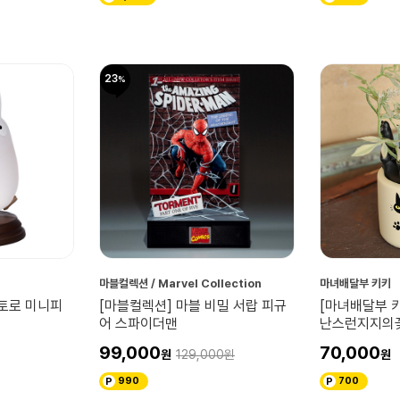
23
마블컬렉션 / Marvel Collection
마녀배달부 키키
토토로 미니피
[마블컬렉션] 마블 비밀 서랍 피규
[마녀배달부 
어 스파이더맨
난스런지지의
99,000
70,000
129,000
990
700