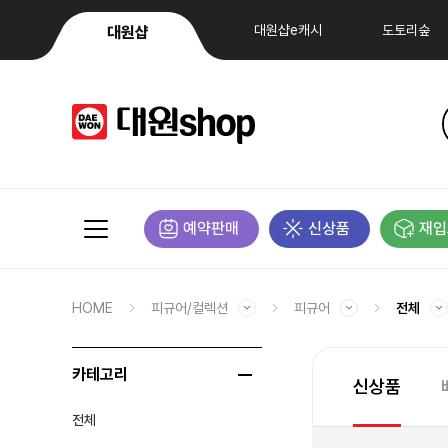
대원샵e캐시
도토리숲
대원샵
예약판매
신상품
재입
HOME
피규어/컬렉션
피규어
전체
카테고리
신상품
전체