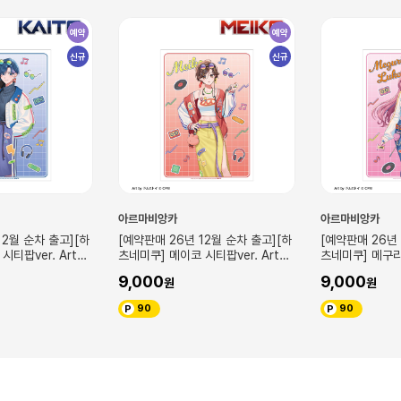
예약
예약
신규
신규
아르마비앙카
아르마비앙카
년 12월 순차 출고][하
[예약판매 26년 12월 순차 출고][하
[예약판매 2
코 시티팝ver. Art
츠네미쿠] 메구리네 루카 시티팝ver.
츠네미쿠] 카
by 돌스토이 A3 매트 가공 포스터
Art by 돌스토이 A3 매트 가공 포스
Art by 돌스토이 A3 매
9,000
9,000
터
터
90
90