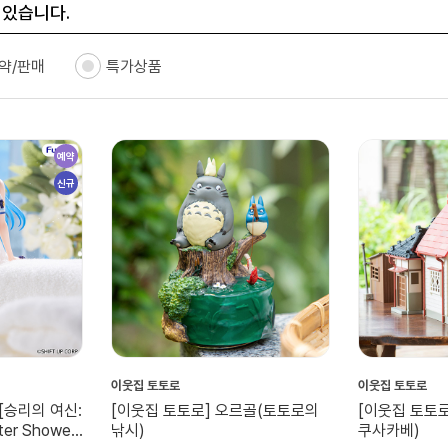
 있습니다.
약/판매
특가상품
예약
신규
이웃집 토토로
이웃집 토토로
[승리의 여신:
[이웃집 토토로] 오르골(토토로의
[이웃집 토토
er Shower
낚시)
쿠사카베)