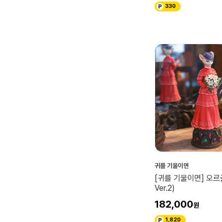
Killerbody
330
아르마비앙카
귀를 기울이면
[귀를 기울이면] 오
Ver.2)
182,000
1,820