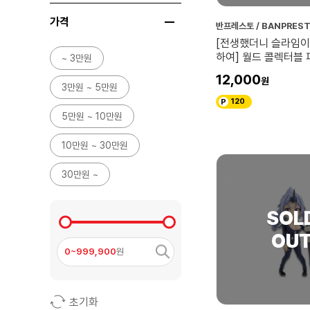
가격
반프레스토 / BANPRES
[전생했더니 슬라임이
하여] 월드 콜렉터블 피
~ 3만원
리무르
12,000
3만원 ~ 5만원
120
5만원 ~ 10만원
10만원 ~ 30만원
30만원 ~
0~999,900
원
초기화