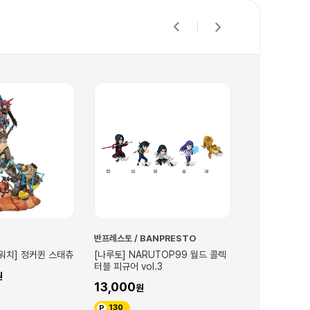
반프레스토 / BANPRESTO
반프레스토 / B
워치] 정커퀸 스태츄
[나루토] NARUTOP99 월드 콜렉
[괴수 8호] 월
터블 피규어 vol.3
vol.2
13,000
13,000
130
130