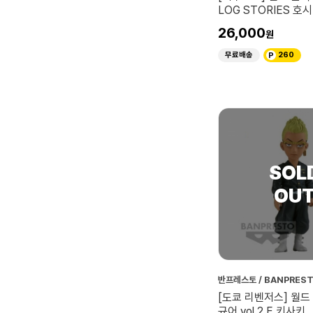
LOG STORIES 호
괴수10호
26,000
무료배송
260
반프레스토 / BANPRES
[도쿄 리벤저스] 월드
규어 vol.2 E 키사키