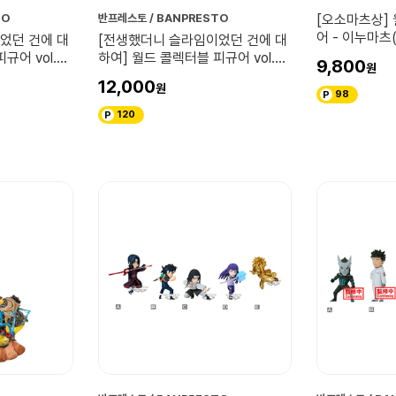
TO
반프레스토 / BANPRESTO
[오소마츠상]
어 - 이누마츠
었던 건에 대
[전생했더니 슬라임이었던 건에 대
규어 vol.2
하여] 월드 콜렉터블 피규어 vol.2
9,800
시즈
12,000
98
120