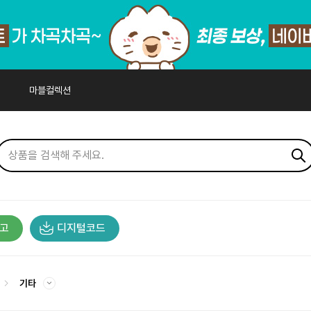
마블컬렉션
고
디지털코드
기타