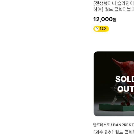
[전생했더니 슬라임이
하여] 월드 콜렉터블 피
하쿠로우
12,000
120
반프레스토 / BANPRES
[괴수 8호] 월드 콜