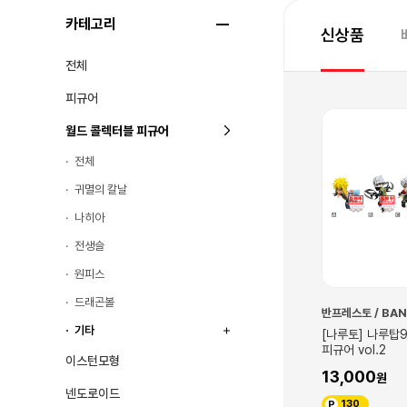
카테고리
신상품
전체
피규어
월드 콜렉터블 피규어
전체
귀멸의 칼날
나히아
전생슬
원피스
드래곤볼
PRESTO
반프레스토 / BANPRESTO
반프레스토 / BA
기타
TOP99 월드 콜렉
[괴수 8호] 월드 콜렉터블 피규어
[나루토] 나루탑
3
vol.2
피규어 vol.2
이스턴모형
13,000
13,000
넨도로이드
130
130