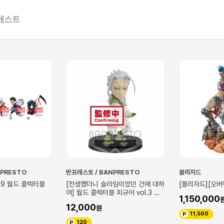
베스트
NPRESTO
반프레스토 / BANPRESTO
블리자드
99 월드 콜렉터블
[전생했더니 슬라임이었던 건에 대하
[블리자드][오버
여] 월드 콜렉터블 피규어 vol.3 하
1,150,000
쿠로우
12,000
11,500
120