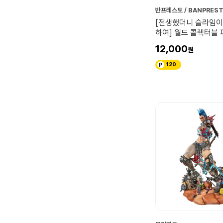
반프레스토 / BANPRES
[전생했더니 슬라임이
하여] 월드 콜렉터블 피
시온
12,000
120