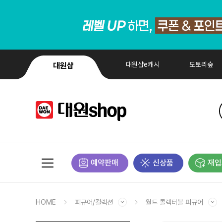
대원샵e캐시
도토리숲
대원샵
예약판매
신상품
재입
HOME
피규어/컬렉션
월드 콜렉터블 피규어