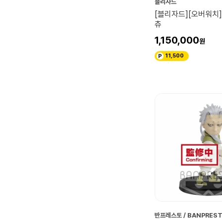
블리자드
[블리자드][오버워치]
츄
1,150,000
11,500
반프레스토 / BANPRES