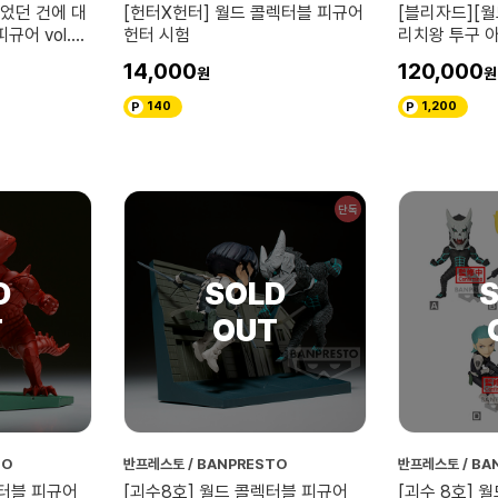
었던 건에 대
[헌터X헌터] 월드 콜렉터블 피규어
[블리자드][
규어 vol.3
헌터 시험
리치왕 투구 
14,000
120,000
140
1,200
단독
TO
반프레스토 / BANPRESTO
반프레스토 / BA
렉터블 피규어
[괴수8호] 월드 콜렉터블 피규어
[괴수 8호] 