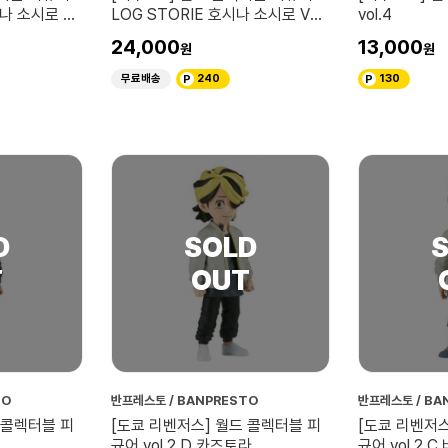
시나 소시로 VS
LOG STORIE 호시나 소시로 VS
vol.4
괴수8호
24,000
13,000
무료배송
240
130
TO
반프레스토 / BANPRESTO
반프레스토 / BA
 콜렉터블 피
[도쿄 리벤저스] 월드 콜렉터블 피
[도쿄 리벤저스
규어 vol.2 D 카즈토라
규어 vol.2 C