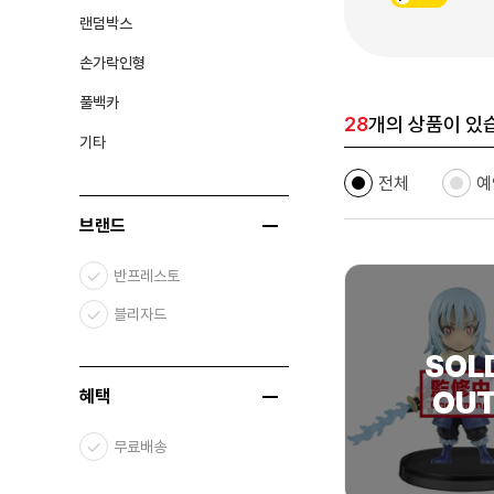
랜덤박스
손가락인형
풀백카
28
개의 상품이 있
기타
전체
예
브랜드
반프레스토
블리자드
혜택
무료배송