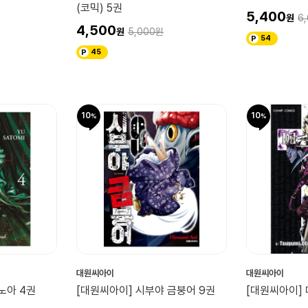
(코믹) 5권
5,400
6
4,500
5,000
54
45
10
10
대원씨아이
대원씨아이
노아 4권
[대원씨아이] 시부야 금붕어 9권
[대원씨아이] 