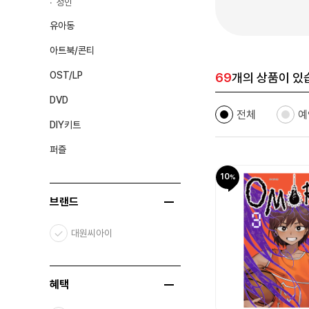
성인
유아동
아트북/콘티
OST/LP
69
개의 상품이 있
DVD
전체
예
DIY키트
퍼즐
10
브랜드
대원씨아이
혜택