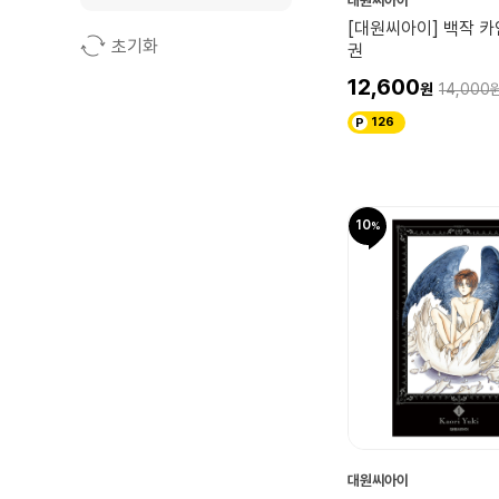
대원씨아이
[대원씨아이] 백작 카
초기화
권
12,600
14,000
126
10
대원씨아이