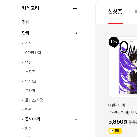
카테고리
신상품
전체
만화
10
10
전체
SF/판타지
액션
스포츠
명량/코믹
드라마
로맨스/순정
대원씨아이
대원씨아이
학원
리 OMORI 3권
[대원씨아이] 오모리 OMORI 2권
[대원씨아이] 오모
공포/추리
5,850
5,850
00
6,500
6,5
기타
59
59