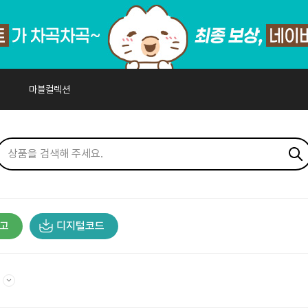
마블컬렉션
고
디지털코드