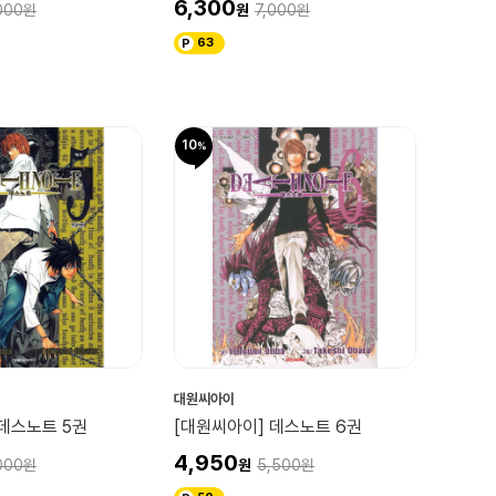
6,300
000
7,000
63
10
대원씨아이
 데스노트 5권
[대원씨아이] 데스노트 6권
4,950
000
5,500