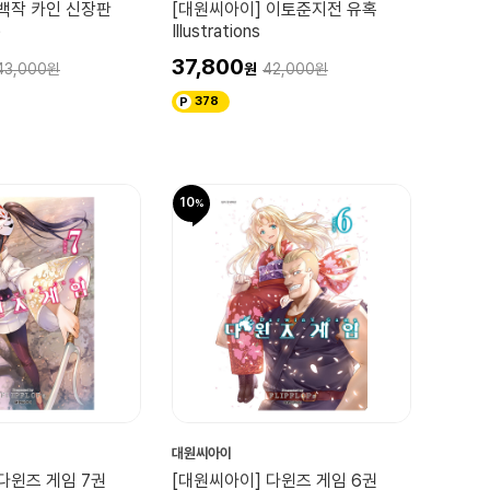
 백작 카인 신장판
[대원씨아이] 이토준지전 유혹
)
Illustrations
37,800
43,000
42,000
378
10
대원씨아이
다윈즈 게임 7권
[대원씨아이] 다윈즈 게임 6권