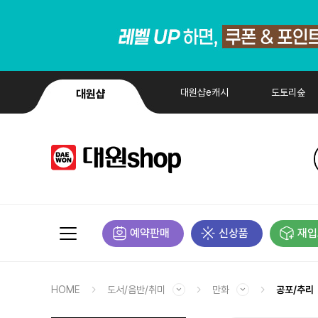
대원샵e캐시
도토리숲
대원샵
예약판매
신상품
재입
HOME
도서/음반/취미
만화
공포/추리