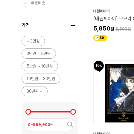
무료배송
대원씨아이
[대원씨아이] 오모리 
가격
5,850
6,500
59
~ 3만원
3만원 ~ 5만원
10
5만원 ~ 10만원
10만원 ~ 30만원
30만원 ~
0~999,900
원