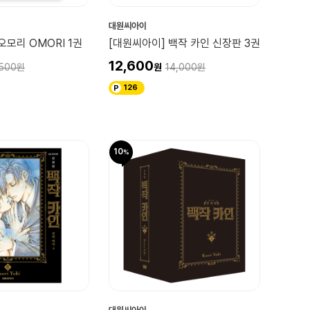
대원씨아이
오모리 OMORI 1권
[대원씨아이] 백작 카인 신장판 3권
12,600
500
14,000
126
10