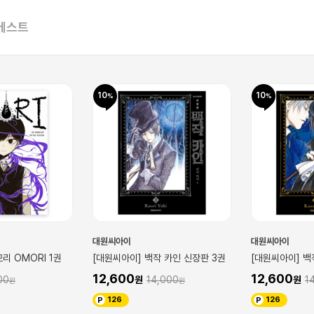
베스트
10
10
대원씨아이
대원씨아이
리 OMORI 1권
[대원씨아이] 백작 카인 신장판 3권
[대원씨아이] 백
12,600
12,600
00
14,000
1
126
126