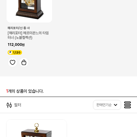
해리포터/신·동·사
[해리포터] 헤르미온느의 타임
터너 (노블컬렉션)
112,000
1,120
1
개의 상품이 있습니다.
필터
판매인기순