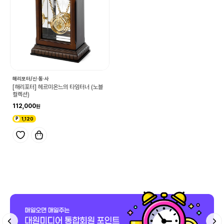
해리포터/신·동·사
[해리포터] 헤르미온느의 타임터너 (노블
컬렉션)
112,000
1,120