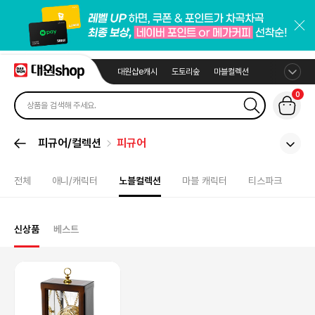
대원샵e캐시
도토리숲
마블컬렉션
0
피규어/컬렉션
피규어
전체
애니/캐릭터
노블컬렉션
마블 캐릭터
티스파크
신상품
베스트