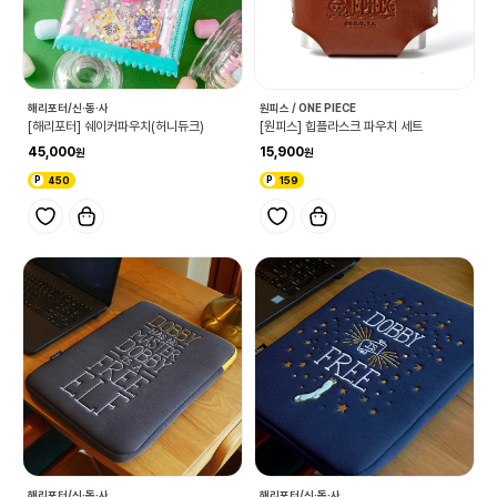
해리포터/신·동·사
원피스 / ONE PIECE
[해리포터] 쉐이커파우치(허니듀크)
[원피스] 힙플라스크 파우치 세트
45,000
15,900
450
159
해리포터/신·동·사
해리포터/신·동·사