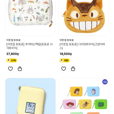
이웃집 토토로
이웃집 토토로
[이웃집 토토로] 추억의산책길(토토로 사
[이웃집 토토로] 다이컷파우치(고양이버
각파우치)
스)
37,800
18,500
378
185
신규