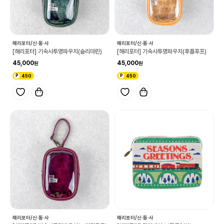
해리포터/신·동·사
해리포터/신·동·사
[해리포터] 기숙사투명파우치(슬리데린)
[해리포터] 기숙사투명파우치(후플푸프)
45,000
45,000
450
450
해리포터/신·동·사
해리포터/신·동·사