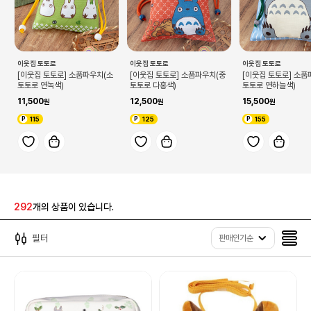
이웃집 토토로
이웃집 토토로
이웃집 토토로
[이웃집 토토로] 소품파우치(소
[이웃집 토토로] 소품파우치(중
[이웃집 토토로] 소품
토토로 연녹색)
토토로 다홍색)
토토로 연하늘색)
11,500
12,500
15,500
115
125
155
292
개의 상품이 있습니다.
필터
판매인기순