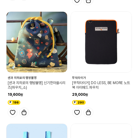
센과 치히로의 행방불명
무직타이거
[센과 치히로의 행방불명] 신기한마을시리
[무직타이거] DO LESS, BE MORE 노트
즈(파우치_소)
북 아이패드 파우치
19,600
29,000
196
290