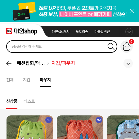
대원샵e캐시
도토리숲
마블컬렉션
0
패션잡화/악세
지갑/파우치
서리
전체
지갑
파우치
신상품
베스트
신규
신규