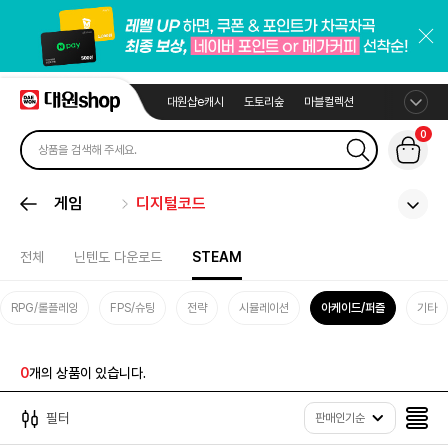
대원샵e캐시
도토리숲
마블컬렉션
0
게임
디지털코드
전체
닌텐도 다운로드
STEAM
RPG/롤플레잉
FPS/슈팅
전략
시뮬레이션
아케이드/퍼즐
기타
0
개의 상품이 있습니다.
필터
판매인기순